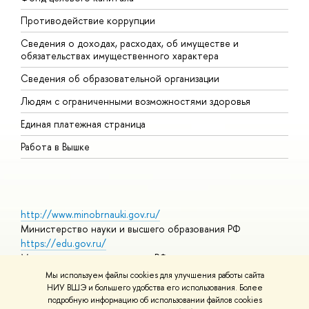
Противодействие коррупции
Ц
Сведения о доходах, расходах, об имуществе и
Б
обязательствах имущественного характера
О
Сведения об образовательной организации
О
Людям с ограниченными возможностями здоровья
Единая платежная страница
Работа в Вышке
http://www.minobrnauki.gov.ru/
Министерство науки и высшего образования РФ
https://edu.gov.ru/
Министерство просвещения РФ
https://elearning.hse.ru/mooc
Мы используем файлы cookies для улучшения работы сайта
Массовые открытые онлайн-курсы
НИУ ВШЭ и большего удобства его использования. Более
подробную информацию об использовании файлов cookies