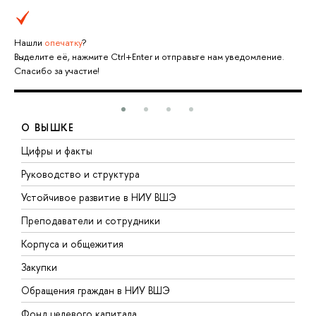
Нашли
опечатку
?
Выделите её, нажмите Ctrl+Enter и отправьте нам уведомление.
Спасибо за участие!
О ВЫШКЕ
Цифры и факты
Л
Руководство и структура
Д
Устойчивое развитие в НИУ ВШЭ
О
Преподаватели и сотрудники
П
Корпуса и общежития
В
Закупки
П
Обращения граждан в НИУ ВШЭ
А
Фонд целевого капитала
Д