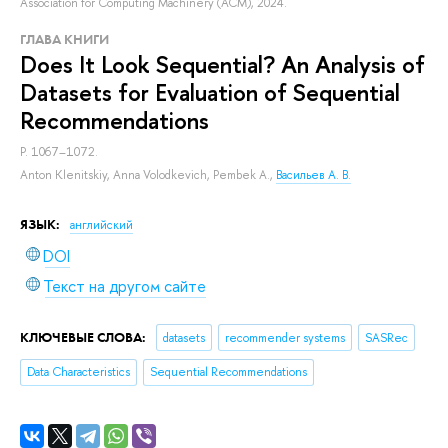
Association for Computing Machinery (ACM), 2024.
ГЛАВА КНИГИ
Does It Look Sequential? An Analysis of
Datasets for Evaluation of Sequential
Recommendations
P. 1067–1072.
Anton Klenitskiy
,
Anna Volodkevich
,
Pembek A.
,
Васильев А. В.
ЯЗЫК:
английский
DOI
Текст на другом сайте
КЛЮЧЕВЫЕ СЛОВА:
datasets
recommender systems
SASRec
Data Characteristics
Sequential Recommendations