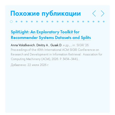
Похожие публикации
y
SplitLight: An Exploratory Toolkit for
Pr
Recommender Systems Datasets and Splits
Re
Di
 the
Anna Volodkevich
,
Dmitry A.
,
Gusak D.
и др.
, , in: SIGIR '26:
or
Proceedings of the 49th International ACM SIGIR Conference on
Se
Research and Development in Information Retrieval.: Association for
Inf
Computing Machinery (ACM), 2026. P. 3434–3441..
Ret
202
Добавлено: 22 июля 2026 г.
Pub
До