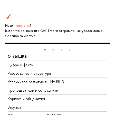
Нашли
опечатку
?
Выделите её, нажмите Ctrl+Enter и отправьте нам уведомление.
Спасибо за участие!
О ВЫШКЕ
Цифры и факты
Л
Руководство и структура
Д
Устойчивое развитие в НИУ ВШЭ
О
Преподаватели и сотрудники
П
Корпуса и общежития
В
Закупки
П