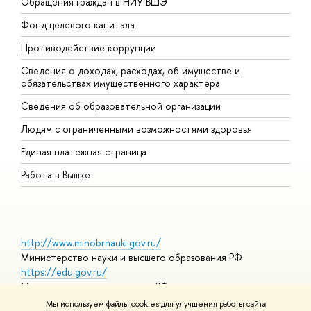
Обращения граждан в НИУ ВШЭ
А
Фонд целевого капитала
Д
Противодействие коррупции
Ц
Сведения о доходах, расходах, об имуществе и
Б
обязательствах имущественного характера
О
Сведения об образовательной организации
О
Людям с ограниченными возможностями здоровья
Единая платежная страница
Работа в Вышке
http://www.minobrnauki.gov.ru/
Министерство науки и высшего образования РФ
https://edu.gov.ru/
Министерство просвещения РФ
https://elearning.hse.ru/mooc
Мы используем файлы cookies для улучшения работы сайта