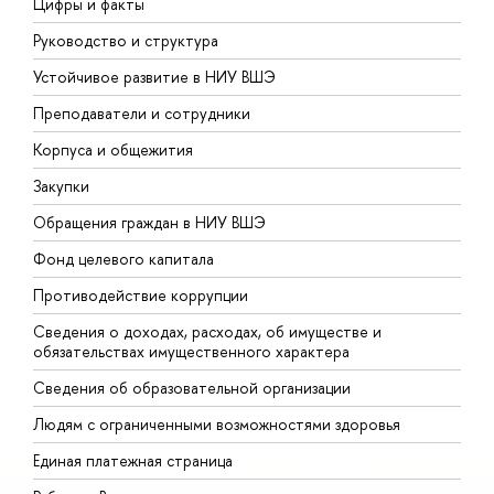
Цифры и факты
Л
Руководство и структура
Д
Устойчивое развитие в НИУ ВШЭ
О
Преподаватели и сотрудники
П
Корпуса и общежития
В
Закупки
П
Обращения граждан в НИУ ВШЭ
А
Фонд целевого капитала
Д
Противодействие коррупции
Ц
Сведения о доходах, расходах, об имуществе и
Б
обязательствах имущественного характера
О
Сведения об образовательной организации
О
Людям с ограниченными возможностями здоровья
Единая платежная страница