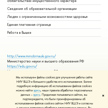
обязательствах имущественного характера
О
Сведения об образовательной организации
О
Людям с ограниченными возможностями здоровья
Единая платежная страница
Работа в Вышке
http://www.minobrnauki.gov.ru/
Министерство науки и высшего образования РФ
https://edu.gov.ru/
Министерство просвещения РФ
https://elearning.hse.ru/mooc
Мы используем файлы cookies для улучшения работы сайта
Массовые открытые онлайн-курсы
НИУ ВШЭ и большего удобства его использования. Более
подробную информацию об использовании файлов cookies
можно найти
здесь
, наши правила обработки персональных
данных –
здесь
. Продолжая пользоваться сайтом, вы
✖
© НИУ ВШЭ 1993–2026
Адреса и контакты
Условия
подтверждаете, что были проинформированы об
использования материалов
Политика конфиденциальности
Карта
использовании файлов cookies сайтом НИУ ВШЭ и согласны
сайта
с нашими правилами обработки персональных данных. Вы