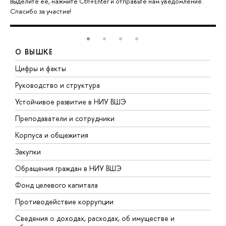
Выделите её, нажмите Ctrl+Enter и отправьте нам уведомление.
Спасибо за участие!
О ВЫШКЕ
Цифры и факты
Л
Руководство и структура
Д
Устойчивое развитие в НИУ ВШЭ
О
Преподаватели и сотрудники
П
Корпуса и общежития
В
Закупки
П
Обращения граждан в НИУ ВШЭ
А
Фонд целевого капитала
Д
Противодействие коррупции
Ц
Сведения о доходах, расходах, об имуществе и
Б