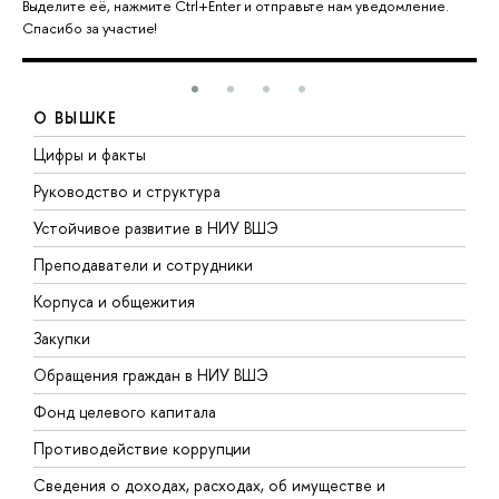
Выделите её, нажмите Ctrl+Enter и отправьте нам уведомление.
Спасибо за участие!
О ВЫШКЕ
Цифры и факты
Л
Руководство и структура
Д
Устойчивое развитие в НИУ ВШЭ
О
Преподаватели и сотрудники
П
Корпуса и общежития
В
Закупки
П
Обращения граждан в НИУ ВШЭ
А
Фонд целевого капитала
Д
Противодействие коррупции
Ц
Сведения о доходах, расходах, об имуществе и
Б