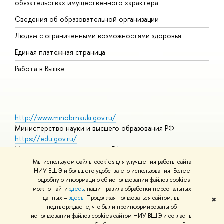
обязательствах имущественного характера
О
Сведения об образовательной организации
О
Людям с ограниченными возможностями здоровья
Единая платежная страница
Работа в Вышке
http://www.minobrnauki.gov.ru/
Министерство науки и высшего образования РФ
https://edu.gov.ru/
Министерство просвещения РФ
https://elearning.hse.ru/mooc
Мы используем файлы cookies для улучшения работы сайта
Массовые открытые онлайн-курсы
НИУ ВШЭ и большего удобства его использования. Более
подробную информацию об использовании файлов cookies
можно найти
здесь
, наши правила обработки персональных
данных –
здесь
. Продолжая пользоваться сайтом, вы
✖
© НИУ ВШЭ 1993–2026
Адреса и контакты
Условия
подтверждаете, что были проинформированы об
использования материалов
Политика конфиденциальности
Карта
использовании файлов cookies сайтом НИУ ВШЭ и согласны
сайта