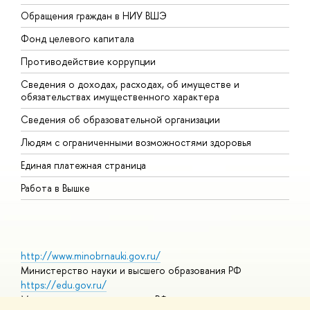
Обращения граждан в НИУ ВШЭ
А
Фонд целевого капитала
Д
Противодействие коррупции
Ц
Сведения о доходах, расходах, об имуществе и
Б
обязательствах имущественного характера
О
Сведения об образовательной организации
О
Людям с ограниченными возможностями здоровья
Единая платежная страница
Работа в Вышке
http://www.minobrnauki.gov.ru/
Министерство науки и высшего образования РФ
https://edu.gov.ru/
Министерство просвещения РФ