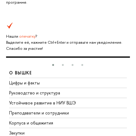
программе.
Нашли
опечатку
?
Выделите её, нажмите Ctrl+Enter и отправьте нам уведомление.
Спасибо за участие!
О ВЫШКЕ
Цифры и факты
Л
Руководство и структура
Д
Устойчивое развитие в НИУ ВШЭ
О
Преподаватели и сотрудники
П
Корпуса и общежития
В
Закупки
П