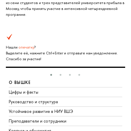
из семи студентов и трех представителей университета прибыла в
Москву, чтобы принять участие в интенсивной четырехдневной
программе.
Нашли
опечатку
?
Выделите её, нажмите Ctrl+Enter и отправьте нам уведомление.
Спасибо за участие!
О ВЫШКЕ
Цифры и факты
Л
Руководство и структура
Д
Устойчивое развитие в НИУ ВШЭ
О
Преподаватели и сотрудники
П
Корпуса и общежития
В