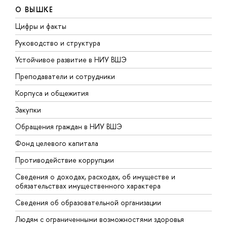
О ВЫШКЕ
Цифры и факты
Л
Руководство и структура
Д
Устойчивое развитие в НИУ ВШЭ
О
Преподаватели и сотрудники
П
Корпуса и общежития
В
Закупки
П
Обращения граждан в НИУ ВШЭ
А
Фонд целевого капитала
Д
Противодействие коррупции
Ц
Сведения о доходах, расходах, об имуществе и
Б
обязательствах имущественного характера
О
Сведения об образовательной организации
О
Людям с ограниченными возможностями здоровья