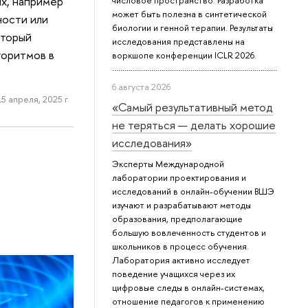
х, например
числовое пространство. Разработка
может быть полезна в синтетической
ности или
биологии и генной терапии. Результаты
оторый
исследования представлены на
горитмов в
воркшопе конференции ICLR 2026.
6 августа 2026
15 апреля, 2025 г.
«Самый результативный метод
не теряться — делать хорошие
исследования»
Эксперты Международной
лаборатории проектирования и
исследований в онлайн-обучении ВШЭ
изучают и разрабатывают методы
образования, предполагающие
большую вовлеченность студентов и
школьников в процесс обучения.
Лаборатория активно исследует
поведение учащихся через их
цифровые следы в онлайн-системах,
отношение педагогов к применению