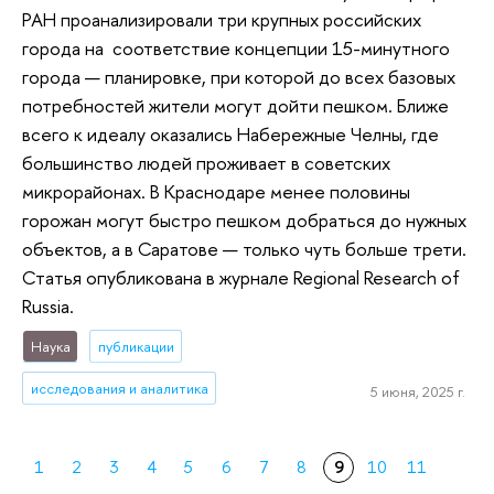
РАН проанализировали три крупных российских
города на соответствие концепции 15-минутного
города — планировке, при которой до всех базовых
потребностей жители могут дойти пешком. Ближе
всего к идеалу оказались Набережные Челны, где
большинство людей проживает в советских
микрорайонах. В Краснодаре менее половины
горожан могут быстро пешком добраться до нужных
объектов, а в Саратове — только чуть больше трети.
Статья опубликована в журнале Regional Research of
Russia.
Наука
публикации
исследования и аналитика
5 июня, 2025 г.
1
2
3
4
5
6
7
8
9
10
11