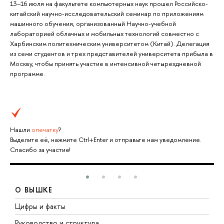
13–16 июля на факультете компьютерных наук прошел Российско-
китайский научно-исследовательский семинар по приложениям
машинного обучения, организованный Научно-учебной
лабораторией облачных и мобильных технологий совместно с
Харбинским политехническим университетом (Китай). Делегация
из семи студентов и трех представителей университета прибыла в
Москву, чтобы принять участие в интенсивной четырехдневной
программе.
Нашли
опечатку
?
Выделите её, нажмите Ctrl+Enter и отправьте нам уведомление.
Спасибо за участие!
О ВЫШКЕ
Цифры и факты
Л
Руководство и структура
Д