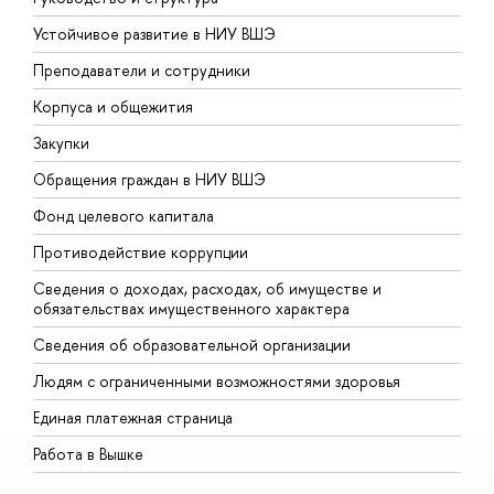
Устойчивое развитие в НИУ ВШЭ
О
Преподаватели и сотрудники
П
Корпуса и общежития
В
Закупки
П
Обращения граждан в НИУ ВШЭ
А
Фонд целевого капитала
Д
Противодействие коррупции
Ц
Сведения о доходах, расходах, об имуществе и
Б
обязательствах имущественного характера
О
Сведения об образовательной организации
О
Людям с ограниченными возможностями здоровья
Единая платежная страница
Работа в Вышке