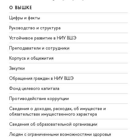
О ВЫШКЕ
Цифры и факты
Л
Руководство и структура
Д
Устойчивое развитие в НИУ ВШЭ
О
Преподаватели и сотрудники
П
Корпуса и общежития
В
Закупки
П
Обращения граждан в НИУ ВШЭ
А
Фонд целевого капитала
Д
Противодействие коррупции
Ц
Сведения о доходах, расходах, об имуществе и
Б
обязательствах имущественного характера
О
Сведения об образовательной организации
О
Людям с ограниченными возможностями здоровья