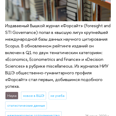
Издаваемый Вышкой журнал «Форсайт» (Foresight and
STI Governance) попал в «высшую лигу» крупнейшей
международной базы данных научного цитирования
Scopus. В обновленном рейтинге изданий он
включен в Q1 по двум тематическим категориям:
«Economics, Econometrics and Finance» и «Decision
Sciences» в рубрике miscellaneous. Из журналов НИУ
ВШЭ общественно-гуманитарного профиля
«Форсайт» стал первым, добившимся подобного
успеха.
Наука
новое в ВШЭ
не учеба
статистические данные
международное сотрудничество
26 июня, 2020 г.