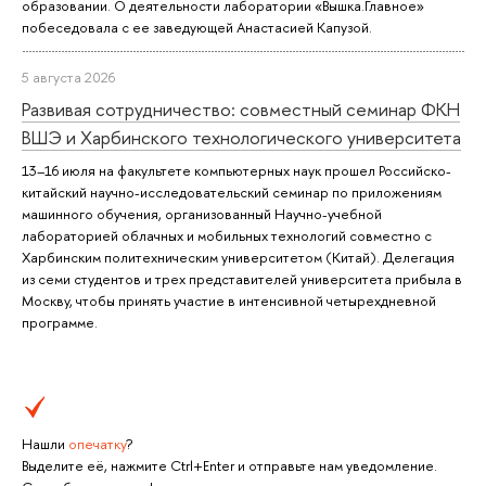
образовании. О деятельности лаборатории «Вышка.Главное»
побеседовала с ее заведующей Анастасией Капузой.
5 августа 2026
Развивая сотрудничество: совместный семинар ФКН
ВШЭ и Харбинского технологического университета
13–16 июля на факультете компьютерных наук прошел Российско-
китайский научно-исследовательский семинар по приложениям
машинного обучения, организованный Научно-учебной
лабораторией облачных и мобильных технологий совместно с
Харбинским политехническим университетом (Китай). Делегация
из семи студентов и трех представителей университета прибыла в
Москву, чтобы принять участие в интенсивной четырехдневной
программе.
Нашли
опечатку
?
Выделите её, нажмите Ctrl+Enter и отправьте нам уведомление.