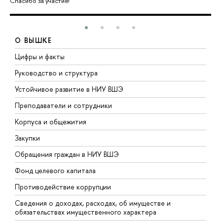
Спасибо за участие!
О ВЫШКЕ
Цифры и факты
Л
Руководство и структура
Д
Устойчивое развитие в НИУ ВШЭ
О
Преподаватели и сотрудники
П
Корпуса и общежития
В
Закупки
П
Обращения граждан в НИУ ВШЭ
А
Фонд целевого капитала
Д
Противодействие коррупции
Ц
Сведения о доходах, расходах, об имуществе и
Б
обязательствах имущественного характера
О