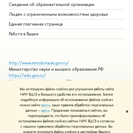
Сведения об образовательной организации
О
Людям с ограниченными возможностями здоровья
Единая платежная страница
Работа в Вышке
http://www.minobrnauki.gov.ru/
Министерство науки и высшего образования РФ
https://edu.gov.ru/
Министерство просвещения РФ
https://elearning.hse.ru/mooc
Мы используем файлы cookies для улучшения работы сайта
Массовые открытые онлайн-курсы
НИУ ВШЭ и большего удобства его использования. Более
подробную информацию об использовании файлов cookies
можно найти
здесь
, наши правила обработки персональных
данных –
здесь
. Продолжая пользоваться сайтом, вы
✖
© НИУ ВШЭ 1993–2026
Адреса и контакты
Условия
подтверждаете, что были проинформированы об
использования материалов
Политика конфиденциальности
Карта
использовании файлов cookies сайтом НИУ ВШЭ и согласны
сайта
с нашими правилами обработки персональных данных. Вы
Шрифты HSE Sans и HSE Slab разработаны в
Школе дизайна НИУ
можете отключить файлы cookies в настройках Вашего