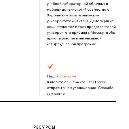
учебной лабораторией облачных и
мобильных технологий совместно с
Харбинским политехническим
университетом (Китай). Делегация из
семи студентов и трех представителей
университета прибыла в Москву, чтобы
принять участие в интенсивной
четырехдневной программе.
Нашли
опечатку
?
Выделите её, нажмите Ctrl+Enter и
отправьте нам уведомление. Спасибо
за участие!
РЕСУРСЫ