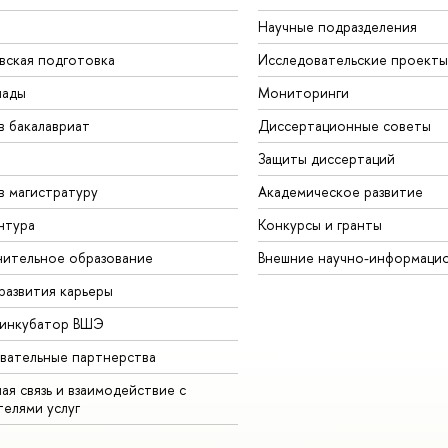
Научные подразделения
вская подготовка
Исследовательские проекты
иады
Мониторинги
в бакалавриат
Диссертационные советы
Защиты диссертаций
в магистратуру
Академическое развитие
нтура
Конкурсы и гранты
ительное образование
Внешние научно-информаци
развития карьеры
-инкубатор ВШЭ
вательные партнерства
ая связь и взаимодействие с
телями услуг