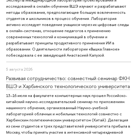
Эксперты Международной лаборатории проектирования и
исследований в онлайн-обучении ВШЭ изучают и разрабатывают
методы образования, предполагающие большую вовлеченность
студентов и школьников в процесс обучения. Лаборатория
активно исследует поведение учащихся через их цифровые следы
в онлайн-системах, отношение педагогов к применению
современных технологий и коммуникаций в обучении и
разрабатывает принципы продуктивного применения ИИ в
образовании. О деятельности лаборатории «Вышка.Главное»
побеседовала с ее заведующей Анастасией Капузой.
5 августа 2026
Развивая сотрудничество: совместный семинар ФКН
ВШЭ и Харбинского технологического университета
13–16 июля на факультете компьютерных наук прошел Российско-
китайский научно-исследовательский семинар по приложениям
машинного обучения, организованный Научно-учебной
лабораторией облачных и мобильных технологий совместно с
Харбинским политехническим университетом (Китай). Делегация
из семи студентов и трех представителей университета прибыла в
Москву, чтобы принять участие в интенсивной четырехдневной