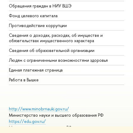
Обращения граждан в НИУ ВШЭ
А
Фонд целевого капитала
Д
Противодействие коррупции
Ц
Сведения о доходах, расходах, об имуществе и
Б
обязательствах имущественного характера
О
Сведения об образовательной организации
О
Людям с ограниченными возможностями здоровья
Единая платежная страница
Работа в Вышке
http://www.minobrnauki.gov.ru/
Министерство науки и высшего образования РФ
https://edu.gov.ru/
Министерство просвещения РФ