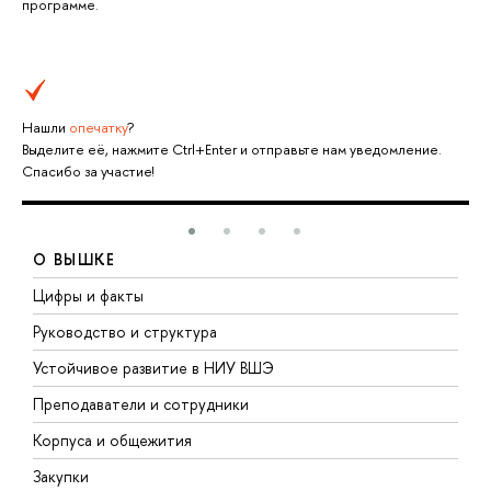
программе.
Нашли
опечатку
?
Выделите её, нажмите Ctrl+Enter и отправьте нам уведомление.
Спасибо за участие!
О ВЫШКЕ
Цифры и факты
Л
Руководство и структура
Д
Устойчивое развитие в НИУ ВШЭ
О
Преподаватели и сотрудники
П
Корпуса и общежития
В
Закупки
П