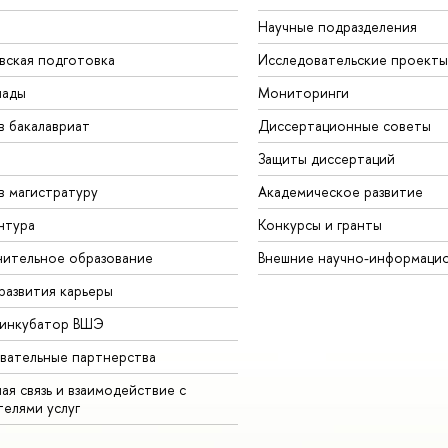
Научные подразделения
вская подготовка
Исследовательские проекты
иады
Мониторинги
в бакалавриат
Диссертационные советы
Защиты диссертаций
в магистратуру
Академическое развитие
нтура
Конкурсы и гранты
ительное образование
Внешние научно-информаци
развития карьеры
-инкубатор ВШЭ
вательные партнерства
ая связь и взаимодействие с
телями услуг