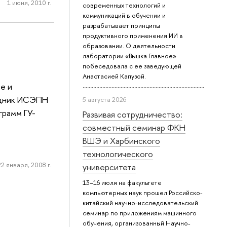
1 июня, 2010 г.
современных технологий и
коммуникаций в обучении и
разрабатывает принципы
продуктивного применения ИИ в
образовании. О деятельности
лаборатории «Вышка.Главное»
побеседовала с ее заведующей
Анастасией Капузой.
е и
рудник ИСЭПН
5 августа 2026
грамм ГУ-
Развивая сотрудничество:
совместный семинар ФКН
ВШЭ и Харбинского
технологического
22 января, 2008 г.
университета
13–16 июля на факультете
компьютерных наук прошел Российско-
китайский научно-исследовательский
семинар по приложениям машинного
обучения, организованный Научно-