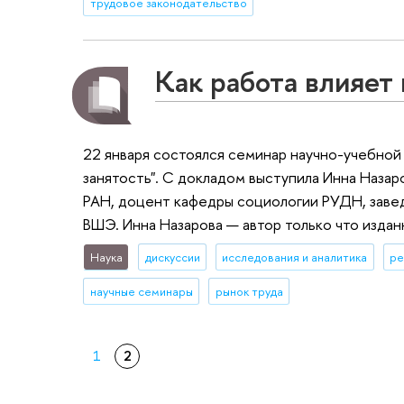
трудовое законодательство
Как работа влияет 
22 января состоялся семинар научно-учебной
занятость". С докладом выступила Инна Наза
РАН, доцент кафедры социологии РУДН, завед
ВШЭ. Инна Назарова — автор только что издан
Наука
дискуссии
исследования и аналитика
ре
научные семинары
рынок труда
1
2