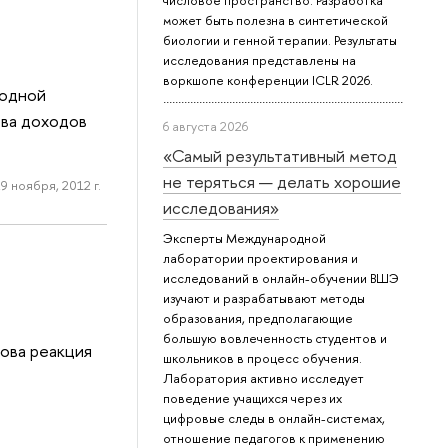
числовое пространство. Разработка
может быть полезна в синтетической
биологии и генной терапии. Результаты
исследования представлены на
воркшопе конференции ICLR 2026.
 одной
тва доходов
6 августа 2026
«Самый результативный метод
не теряться — делать хорошие
9 ноября, 2012 г.
исследования»
Эксперты Международной
лаборатории проектирования и
исследований в онлайн-обучении ВШЭ
изучают и разрабатывают методы
образования, предполагающие
большую вовлеченность студентов и
кова реакция
школьников в процесс обучения.
Лаборатория активно исследует
поведение учащихся через их
цифровые следы в онлайн-системах,
отношение педагогов к применению