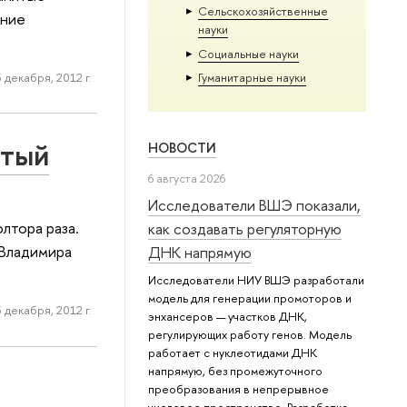
Сельскохозяйственные
ание
науки
Социальные науки
 декабря, 2012 г.
Гуманитарные науки
ртый
НОВОСТИ
6 августа 2026
Исследователи ВШЭ показали,
лтора раза.
как создавать регуляторную
 Владимира
ДНК напрямую
Исследователи НИУ ВШЭ разработали
модель для генерации промоторов и
3 декабря, 2012 г.
энхансеров — участков ДНК,
регулирующих работу генов. Модель
работает с нуклеотидами ДНК
напрямую, без промежуточного
преобразования в непрерывное