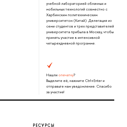
учебной лабораторией облачных и
мобильных технологий совместно с
Харбинским политехническим
университетом (Китай). Делегация из
семи студентов и трех представителей
университета прибыла в Москву, чтобы
принять участие в интенсивной
четырехдневной программе.
Нашли
опечатку
?
Выделите её, нажмите Ctrl+Enter и
отправьте нам уведомление. Спасибо
за участие!
РЕСУРСЫ