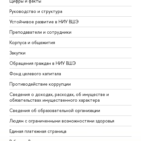
Цифры и факты
Л
Руководство и структура
Д
Устойчивое развитие в НИУ ВШЭ
О
Преподаватели и сотрудники
П
Корпуса и общежития
В
Закупки
П
Обращения граждан в НИУ ВШЭ
А
Фонд целевого капитала
Д
Противодействие коррупции
Ц
Сведения о доходах, расходах, об имуществе и
Б
обязательствах имущественного характера
О
Сведения об образовательной организации
О
Людям с ограниченными возможностями здоровья
Единая платежная страница