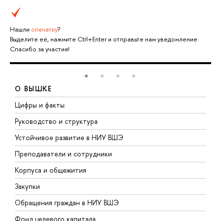
Нашли
опечатку
?
Выделите её, нажмите Ctrl+Enter и отправьте нам уведомление.
Спасибо за участие!
О ВЫШКЕ
Цифры и факты
Л
Руководство и структура
Д
Устойчивое развитие в НИУ ВШЭ
О
Преподаватели и сотрудники
П
Корпуса и общежития
В
Закупки
П
Обращения граждан в НИУ ВШЭ
А
Фонд целевого капитала
Д