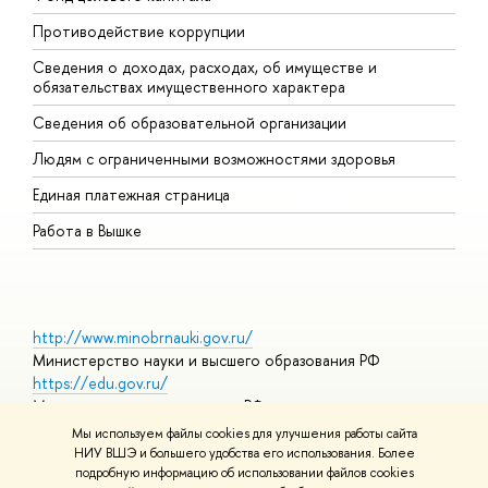
Противодействие коррупции
Ц
Сведения о доходах, расходах, об имуществе и
Б
обязательствах имущественного характера
О
Сведения об образовательной организации
О
Людям с ограниченными возможностями здоровья
Единая платежная страница
Работа в Вышке
http://www.minobrnauki.gov.ru/
Министерство науки и высшего образования РФ
https://edu.gov.ru/
Министерство просвещения РФ
https://elearning.hse.ru/mooc
Мы используем файлы cookies для улучшения работы сайта
Массовые открытые онлайн-курсы
НИУ ВШЭ и большего удобства его использования. Более
подробную информацию об использовании файлов cookies