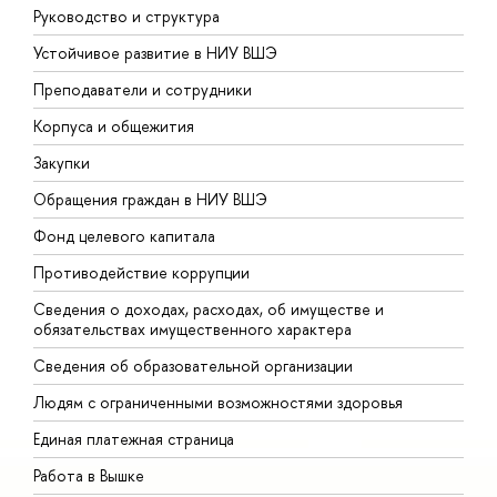
Руководство и структура
Д
Устойчивое развитие в НИУ ВШЭ
О
Преподаватели и сотрудники
П
Корпуса и общежития
В
Закупки
П
Обращения граждан в НИУ ВШЭ
А
Фонд целевого капитала
Д
Противодействие коррупции
Ц
Сведения о доходах, расходах, об имуществе и
Б
обязательствах имущественного характера
О
Сведения об образовательной организации
О
Людям с ограниченными возможностями здоровья
Единая платежная страница
Работа в Вышке