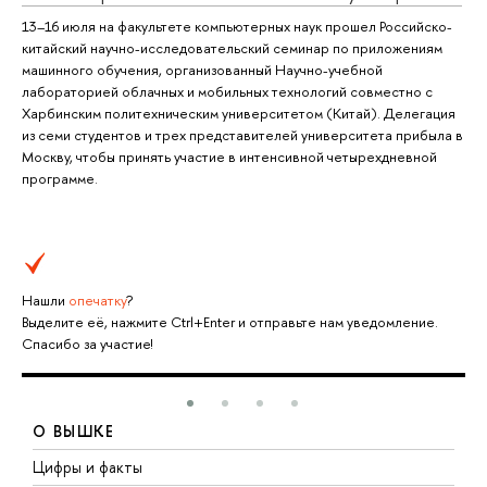
13–16 июля на факультете компьютерных наук прошел Российско-
китайский научно-исследовательский семинар по приложениям
машинного обучения, организованный Научно-учебной
лабораторией облачных и мобильных технологий совместно с
Харбинским политехническим университетом (Китай). Делегация
из семи студентов и трех представителей университета прибыла в
Москву, чтобы принять участие в интенсивной четырехдневной
программе.
Нашли
опечатку
?
Выделите её, нажмите Ctrl+Enter и отправьте нам уведомление.
Спасибо за участие!
О ВЫШКЕ
Цифры и факты
Л