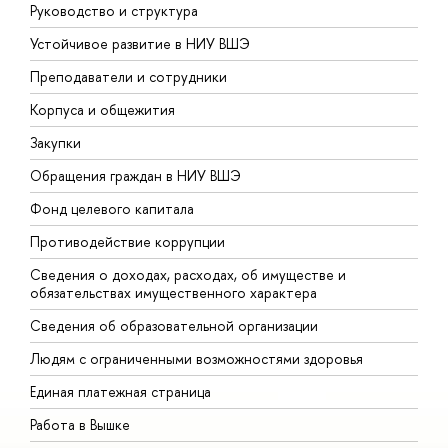
Руководство и структура
Д
Устойчивое развитие в НИУ ВШЭ
О
Преподаватели и сотрудники
П
Корпуса и общежития
В
Закупки
П
Обращения граждан в НИУ ВШЭ
А
Фонд целевого капитала
Д
Противодействие коррупции
Ц
Сведения о доходах, расходах, об имуществе и
Б
обязательствах имущественного характера
О
Сведения об образовательной организации
О
Людям с ограниченными возможностями здоровья
Единая платежная страница
Работа в Вышке