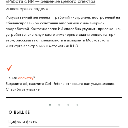
«Работа с ИИ — решение целого спектра
инженерных задач»
Искусственный интеллект — рабочий инструмент, построенный на
сбалансированном сочетании алгоритмов с инженерной
проработкой. Как технологии ИИ способны улучшить приложение,
устройство, систему и какие инженерные задачи решаются при
этом, рассказывают специалисты и аспиранты Московского
института электроники и математики ВШЭ.
Нашли
опечатку
?
Выделите её, нажмите Ctrl+Enter и отправьте нам уведомление.
Спасибо за участие!
О ВЫШКЕ
Цифры и факты
Л