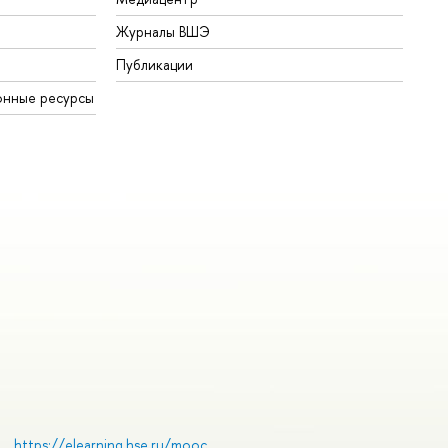
Журналы ВШЭ
Публикации
онные ресурсы
https://elearning.hse.ru/mooc