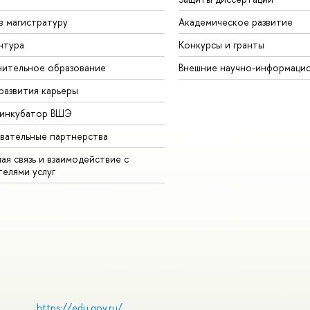
в магистратуру
Академическое развитие
нтура
Конкурсы и гранты
ительное образование
Внешние научно-информаци
развития карьеры
-инкубатор ВШЭ
вательные партнерства
ая связь и взаимодействие с
телями услуг
https://edu.gov.ru/