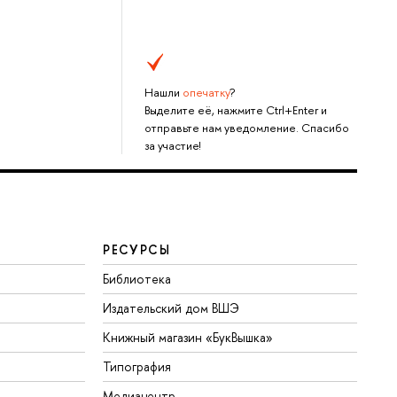
Нашли
опечатку
?
Выделите её, нажмите Ctrl+Enter и
отправьте нам уведомление. Спасибо
за участие!
РЕСУРСЫ
Библиотека
Издательский дом ВШЭ
Книжный магазин «БукВышка»
Типография
Медиацентр