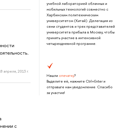
учебной лабораторией облачных и
мобильных технологий совместно с
Харбинским политехническим
университетом (Китай). Делегация из
семи студентов и трех представителей
университета прибыла в Москву, чтобы
принять участие в интенсивной
четырехдневной программе.
нности
оятельность.
18 апреля, 2013 г.
Нашли
опечатку
?
Выделите её, нажмите Ctrl+Enter и
отправьте нам уведомление. Спасибо
за участие!
а
внении с