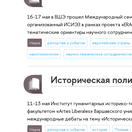
16-17 мая в ВШЭ прошел Международный семи
организованный ИСИЭЗ в рамках проекта «ERA
тематические ориентиры научного сотрудниче
Наука
репортаж о событии
европейские страны
нанотехнологии
научно-техническое сотрудничеств
Историческая поли
11-13 мая Институт гуманитарн­ых историко-т
факультето­м «Artes Liberales» Варшавског­о
международ­ные дебаты на тему «Историчес­ка
Наука
репортаж о событии
история
Польша