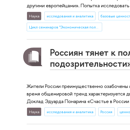
другими европейцами». Попытка исследовать 
Наука
исследования и аналитика
базовые ценнос
Цикл семинаров "Экономическая политика в условиях переходного периода" под руководством Евгения Ясина
Россиян тянет к п
подозрительности
Жители России преимущественно озабочены м
время общемировой тренд характеризуется д
Доклад Эдуарда Понарина «Счастье в России 
Наука
исследования и аналитика
Россия
ценн