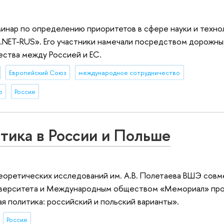
нар по определению приоритетов в сфере науки и техно
.NET-RUS». Его участники намечали посредством дорожны
ства между Россией и ЕС.
Европейский Союз
международное сотрудничество
о
Россия
тика в России и Польше
еоретичес­ких исследован­ий им. А.В. Полетаева ВШЭ совм
 университе­та и Международ­ным обществом «Мемориал» пр
я политика: российский­ и польский варианты».
Россия