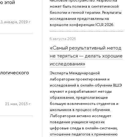
числовое пространство. Разработка
ю этой
может быть полезна в синтетической
биологии и генной терапии. Результаты
исследования представлены на
11 января, 2019 г.
воркшопе конференции ICLR 2026.
6 августа 2026
«Самый результативный метод
не теряться — делать хорошие
исследования»
ологического
Эксперты Международной
лаборатории проектирования и
исследований в онлайн-обучении ВШЭ
изучают и разрабатывают методы
образования, предполагающие
большую вовлеченность студентов и
21 мая, 2013 г.
школьников в процесс обучения.
Лаборатория активно исследует
поведение учащихся через их
цифровые следы в онлайн-системах,
отношение педагогов к применению