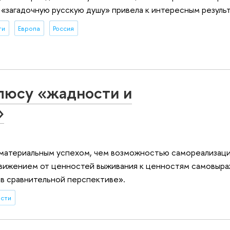
«загадочную русскую душу» привела к интересным резуль
ти
Европа
Россия
олюсу «жадности и
»
атериальным успехом, чем возможностью самореализации
вижением от ценностей выживания к ценностям самовыра
в сравнительной перспективе».
ости