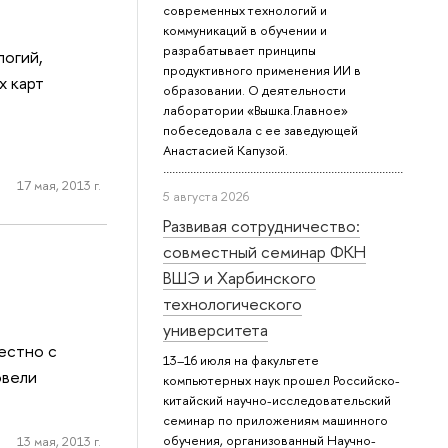
современных технологий и
коммуникаций в обучении и
разрабатывает принципы
логий,
продуктивного применения ИИ в
х карт
образовании. О деятельности
лаборатории «Вышка.Главное»
побеседовала с ее заведующей
Анастасией Капузой.
17 мая, 2013 г.
5 августа 2026
Развивая сотрудничество:
совместный семинар ФКН
ВШЭ и Харбинского
технологического
университета
естно с
13–16 июля на факультете
овели
компьютерных наук прошел Российско-
китайский научно-исследовательский
семинар по приложениям машинного
обучения, организованный Научно-
13 мая, 2013 г.