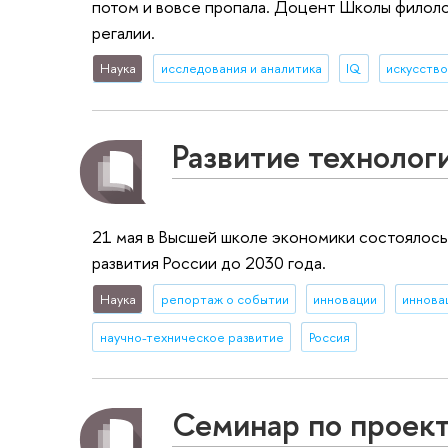
потом и вовсе пропала. Доцент Школы филол
регалии.
Наука
исследования и аналитика
IQ
искусств
Развитие технолог
21 мая в Высшей школе экономики состоялос
развития России до 2030 года.
Наука
репортаж о событии
инновации
иннова
научно-техническое развитие
Россия
Семинар по проек