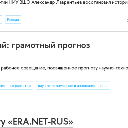
огии НИУ ВШЭ Александр Лаврентьев восстановил истори
о
Россия
ий: грамотный прогноз
ь рабочее совещание, посвященное прогнозу научно-техн
ционное развитие
научно-техническая и инновационная политики
ту «ERA.NET-RUS»