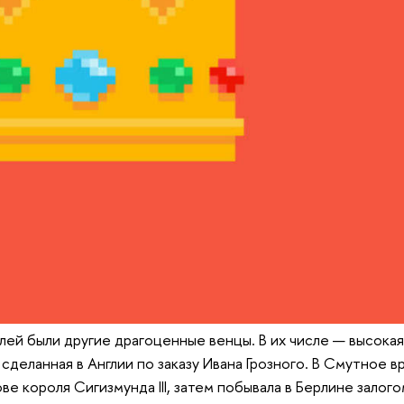
лей были другие драгоценные венцы. В их числе — высокая
сделанная в Англии по заказу Ивана Грозного. В Смутное в
ве короля Сигизмунда III, затем побывала в Берлине залогом