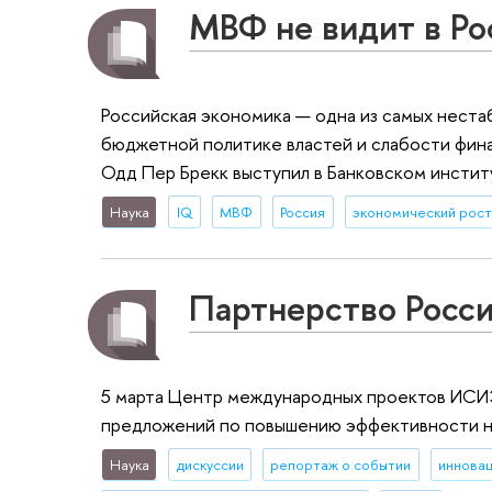
МВФ не видит в Ро
Российская экономика — одна из самых нестаб
бюджетной политике властей и слабости фина
Одд Пер Брекк выступил в Банковском инсти
Наука
IQ
МВФ
Россия
экономический рос
Партнерство Росси
5 марта Центр международных проектов ИСИ
предложений по повышению эффективности на
Наука
дискуссии
репортаж о событии
иннова