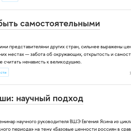
 быть самостоятельными
ними представителями других стран, сильнее выражены це
их местах — забота об окружающих, открытость и самост
 считать ненависть к великодушию.
ости
уши: научный подход
еминар научного руководителя ВШЭ Евгения Ясина из цикл
ного периода» на тему «Базовые ценности россиян в сра