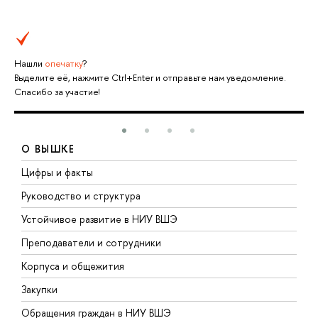
Нашли
опечатку
?
Выделите её, нажмите Ctrl+Enter и отправьте нам уведомление.
Спасибо за участие!
О ВЫШКЕ
Цифры и факты
Л
Руководство и структура
Д
Устойчивое развитие в НИУ ВШЭ
О
Преподаватели и сотрудники
П
Корпуса и общежития
В
Закупки
П
Обращения граждан в НИУ ВШЭ
А