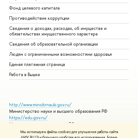
Фонд целевого капитала
Д
Противодействие коррупции
Ц
Сведения о доходах, расходах, об имуществе и
Б
обязательствах имущественного характера
О
Сведения об образовательной организации
О
Людям с ограниченными возможностями здоровья
Единая платежная страница
Работа в Вышке
http://www.minobrnauki.gov.ru/
Министерство науки и высшего образования РФ
https://edu.gov.ru/
Министерство просвещения РФ
https://elearning.hse.ru/mooc
Мы используем файлы cookies для улучшения работы сайта
Массовые открытые онлайн-курсы
НИУ ВШЭ и большего удобства его использования. Более