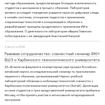
методы образования, предполагающие большую вовлеченность
студентов и школьников в процесс обучения. Лаборатория
активно исследует поведение учащихся через их цифровые следы
в онлайн-системах, отношение педагогов к применению
современных технологий и коммуникаций в обучении и
разрабатывает принципы продуктивного применения ИИ в
образовании. О деятельности лаборатории «Вышка.Главное»
побеседовала с ее заведующей Анастасией Капузой.
5 августа 2026
Развивая сотрудничество: совместный семинар ФКН
ВШЭ и Харбинского технологического университета
13–16 июля на факультете компьютерных наук прошел Российско-
китайский научно-исследовательский семинар по приложениям
машинного обучения, организованный Научно-учебной
лабораторией облачных и мобильных технологий совместно с
Харбинским политехническим университетом (Китай). Делегация
из семи студентов и трех представителей университета прибыла в
Москву, чтобы принять участие в интенсивной четырехдневной
программе.