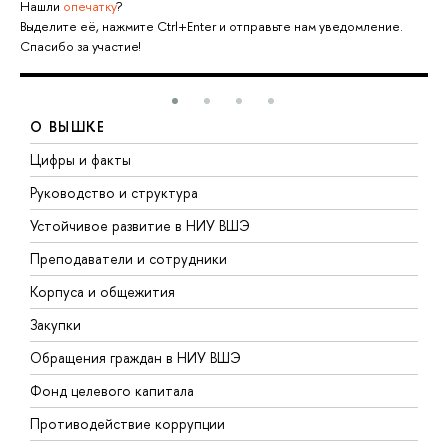
Нашли
опечатку
?
Выделите её, нажмите Ctrl+Enter и отправьте нам уведомление.
Спасибо за участие!
О ВЫШКЕ
Цифры и факты
Л
Руководство и структура
Д
Устойчивое развитие в НИУ ВШЭ
О
Преподаватели и сотрудники
П
Корпуса и общежития
В
Закупки
П
Обращения граждан в НИУ ВШЭ
А
Фонд целевого капитала
Д
Противодействие коррупции
Ц