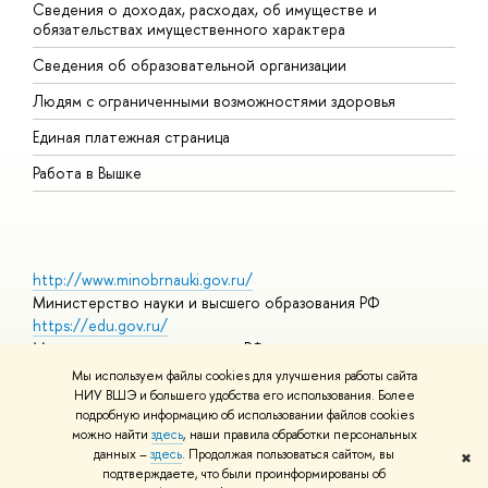
Сведения о доходах, расходах, об имуществе и
Б
обязательствах имущественного характера
О
Сведения об образовательной организации
О
Людям с ограниченными возможностями здоровья
Единая платежная страница
Работа в Вышке
http://www.minobrnauki.gov.ru/
Министерство науки и высшего образования РФ
https://edu.gov.ru/
Министерство просвещения РФ
https://elearning.hse.ru/mooc
Мы используем файлы cookies для улучшения работы сайта
Массовые открытые онлайн-курсы
НИУ ВШЭ и большего удобства его использования. Более
подробную информацию об использовании файлов cookies
можно найти
здесь
, наши правила обработки персональных
данных –
здесь
. Продолжая пользоваться сайтом, вы
✖
© НИУ ВШЭ 1993–2026
Адреса и контакты
Условия
подтверждаете, что были проинформированы об
использования материалов
Политика конфиденциальности
Карта