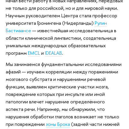
начал вести работу в новых направлениях, передовых
не только для российской, но и для мировой науки.
Научным руководителем Центра стала профессор
университета Гронингена (Нидерланды)
Рулин
Бастиаансе
— известнейшая исследовательница в
области клинической лингвистики, создательница
уникальных международных образовательных
программ
EMCL
и
IDEALAB
.
Мы занимаемся фундаментальными исследованиями
афазий — изучаем корреляции между поражениями
мозгового субстрата и нарушениями речевой
функции, выявляем критические участки мозга,
повреждение которых при инсульте или иной
патологии влечет нарушение определённого
аспекта речи. Например, мы обнаружили, что
нарушения обработки глаголов возникает не только
при повреждении
зоны Брока
(задней части нижней