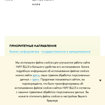
мозга
ПРИОРИТЕТНЫЕ НАПРАВЛЕНИЯ
бизнес-информатика
государственное и муниципальное
управление
гуманитарные науки
инженерные науки
компьютерно-математическое
математика
менеджмент
Мы используем файлы cookies для улучшения работы сайта
право
социология
экономика
НИУ ВШЭ и большего удобства его использования. Более
подробную информацию об использовании файлов cookies
можно найти
здесь
, наши правила обработки персональных
данных –
здесь
. Продолжая пользоваться сайтом, вы
✖
подтверждаете, что были проинформированы об
использовании файлов cookies сайтом НИУ ВШЭ и согласны
ПО ГОДУ
2027
2026
2025
2024
2023
2022
2021
2020
с нашими правилами обработки персональных данных. Вы
2019
2018
2017
еще
можете отключить файлы cookies в настройках Вашего
браузера.