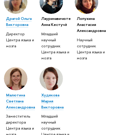
Драгой Ольга
Лауринавичюте
Лопухина
Викторовна
Анна Кестучё
Анастасия
Александровна
Директор
Младший
Центра языка и
научный
Научный
мозга
сотрудник
сотрудник
Центра языка и
Центра языка и
мозга
мозга
Малютина
Худякова
Светлана
Мария
Александровна
Викторовна
Заместитель
Младший
директора
научный
Центра языка и
сотрудник
мозга
Центра языка и