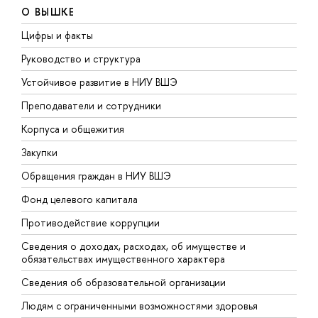
О ВЫШКЕ
Цифры и факты
Л
Руководство и структура
Д
Устойчивое развитие в НИУ ВШЭ
О
Преподаватели и сотрудники
П
Корпуса и общежития
В
Закупки
П
Обращения граждан в НИУ ВШЭ
А
Фонд целевого капитала
Д
Противодействие коррупции
Ц
Сведения о доходах, расходах, об имуществе и
Б
обязательствах имущественного характера
О
Сведения об образовательной организации
О
Людям с ограниченными возможностями здоровья