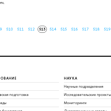
ич.
9
510
511
512
513
514
515
516
517
518
519
ЗОВАНИЕ
НАУКА
Научные подразделения
вская подготовка
Исследовательские проекты
иады
Мониторинги
в бакалавриат
Диссертационные советы