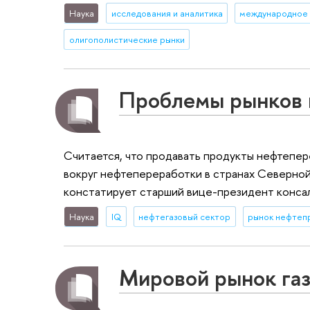
Наука
исследования и аналитика
международное 
олигополистические рынки
Проблемы рынков 
Считается, что продавать продукты нефтепер
вокруг нефтепереработки в странах Северной 
констатирует старший вице-президент консал
Наука
IQ
нефтегазовый сектор
рынок нефтеп
Мировой рынок газ