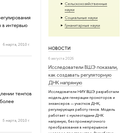
Сельскохозяйственные
науки
егулирования
Социальные науки
 в интервью
Гуманитарные науки
6 марта, 2010 г.
НОВОСТИ
6 августа 2026
Исследователи ВШЭ показали,
как создавать регуляторную
ДНК напрямую
Исследователи НИУ ВШЭ разработали
длении темпов
модель для генерации промоторов и
 более
энхансеров — участков ДНК,
регулирующих работу генов. Модель
работает с нуклеотидами ДНК
5 марта, 2010 г.
напрямую, без промежуточного
преобразования в непрерывное