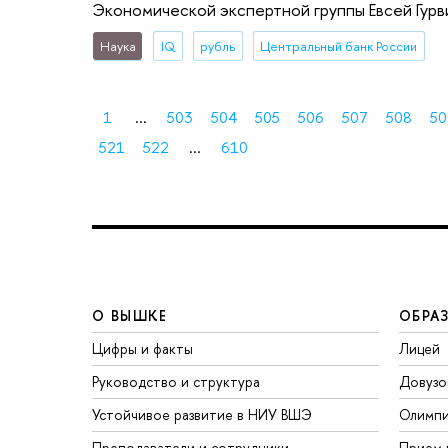
Экономической экспертной группы Евсей Гурв
Наука
IQ
рубль
Центральный банк России
1
...
503
504
505
506
507
508
50
521
522
...
610
О ВЫШКЕ
ОБРА
Цифры и факты
Лицей
Руководство и структура
Довузо
Устойчивое развитие в НИУ ВШЭ
Олимп
Преподаватели и сотрудники
Прием 