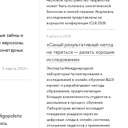
числовое пространство. Разработка
может быть полезна в синтетической
биологии и генной терапии. Результаты
исследования представлены на
воркшопе конференции ICLR 2026.
ые займы и
6 августа 2026
 еврозоны.
«Самый результативный метод
монетарных
не теряться — делать хорошие
исследования»
Эксперты Международной
5 марта, 2010 г.
лаборатории проектирования и
исследований в онлайн-обучении ВШЭ
изучают и разрабатывают методы
образования, предполагающие
большую вовлеченность студентов и
школьников в процесс обучения.
Лаборатория активно исследует
поведение учащихся через их
gopolistic
цифровые следы в онлайн-системах,
ись.
отношение педагогов к применению