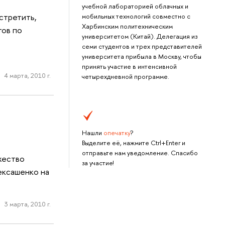
учебной лабораторией облачных и
стретить,
мобильных технологий совместно с
Харбинским политехническим
тов по
университетом (Китай). Делегация из
семи студентов и трех представителей
университета прибыла в Москву, чтобы
принять участие в интенсивной
4 марта, 2010 г.
четырехдневной программе.
Нашли
опечатку
?
Выделите её, нажмите Ctrl+Enter и
отправьте нам уведомление. Спасибо
жество
за участие!
ексашенко на
3 марта, 2010 г.