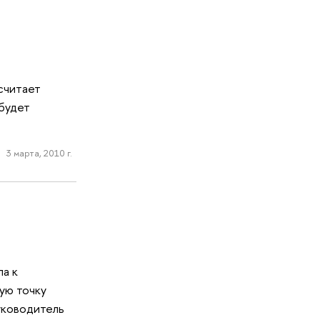
считает
будет
3 марта, 2010 г.
ла к
ую точку
уководитель