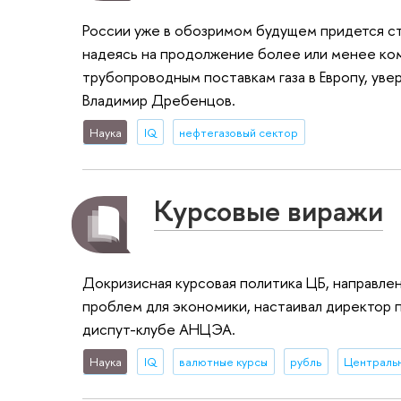
России уже в обозримом будущем придется сто
надеясь на продолжение более или менее ко
трубопроводным поставкам газа в Европу, уве
Владимир Дребенцов.
Наука
IQ
нефтегазовый сектор
Курсовые виражи
Докризисная курсовая политика ЦБ, направле
проблем для экономики, настаивал директор
диспут-клубе АНЦЭА.
Наука
IQ
валютные курсы
рубль
Центральн