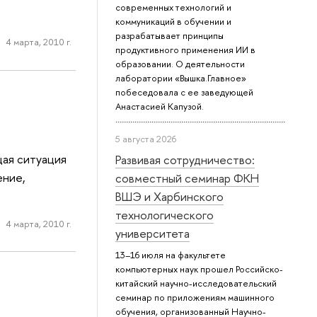
современных технологий и
коммуникаций в обучении и
разрабатывает принципы
4 марта, 2010 г.
продуктивного применения ИИ в
образовании. О деятельности
лаборатории «Вышка.Главное»
побеседовала с ее заведующей
Анастасией Капузой.
5 августа 2026
щая ситуация
Развивая сотрудничество:
ение,
совместный семинар ФКН
ВШЭ и Харбинского
технологического
4 марта, 2010 г.
университета
13–16 июля на факультете
компьютерных наук прошел Российско-
китайский научно-исследовательский
семинар по приложениям машинного
обучения, организованный Научно-