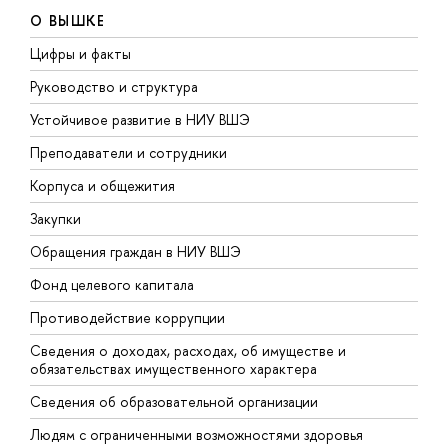
О ВЫШКЕ
Цифры и факты
Л
Руководство и структура
Д
Устойчивое развитие в НИУ ВШЭ
О
Преподаватели и сотрудники
П
Корпуса и общежития
В
Закупки
П
Обращения граждан в НИУ ВШЭ
А
Фонд целевого капитала
Д
Противодействие коррупции
Ц
Сведения о доходах, расходах, об имуществе и
Б
обязательствах имущественного характера
О
Сведения об образовательной организации
О
Людям с ограниченными возможностями здоровья