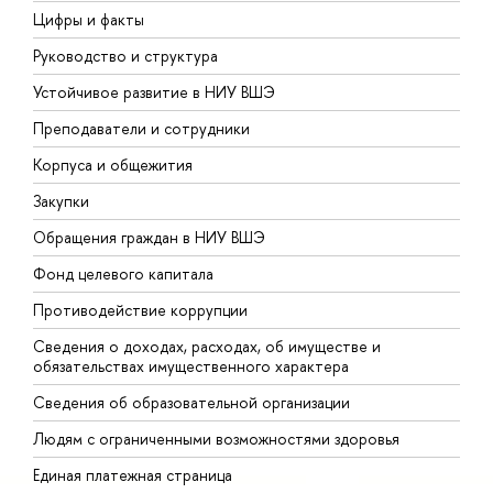
Цифры и факты
Л
Руководство и структура
Д
Устойчивое развитие в НИУ ВШЭ
О
Преподаватели и сотрудники
П
Корпуса и общежития
В
Закупки
П
Обращения граждан в НИУ ВШЭ
А
Фонд целевого капитала
Д
Противодействие коррупции
Ц
Сведения о доходах, расходах, об имуществе и
Б
обязательствах имущественного характера
О
Сведения об образовательной организации
О
Людям с ограниченными возможностями здоровья
Единая платежная страница