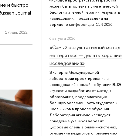
числовое пространство. Разработка
кие и быстро
может быть полезна в синтетической
ssian Journal
биологии и генной терапии. Результаты
исследования представлены на
воркшопе конференции ICLR 2026.
17 мая, 2022 г.
6 августа 2026
«Самый результативный метод
не теряться — делать хорошие
исследования»
Эксперты Международной
лаборатории проектирования и
исследований в онлайн-обучении ВШЭ
изучают и разрабатывают методы
образования, предполагающие
большую вовлеченность студентов и
школьников в процесс обучения.
Лаборатория активно исследует
поведение учащихся через их
цифровые следы в онлайн-системах,
отношение педагогов к применению