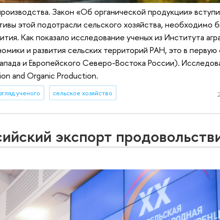
производства. Закон «Об органической продукции» вступил
тивы этой подотрасли сельского хозяйства, необходимо б
ития. Как показало исследование ученых из Института агр
омики и развития сельских территорий РАН, это в первую
пада и Европейского Северо-Востока России). Исследов
ion and Organic Production.
згляд ученого
сельское хозяйство
сийский экспорт продовольств