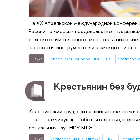
На XX Апрельской международной конференц
России на мировых продовольственных рынках
сельскохозяйственного экспорта в азиатские
частности, инструментов исламского финансо
Наука
Апрельская конференция ВШЭ
продовольс
Крестьянин без бу
Крестьянский труд, считавшийся почетным в с
— это травмирующее обстоятельство, подтве
социальных наук НИУ ВШЭ.
Наука
исследования и аналитика
IQ
неравенс