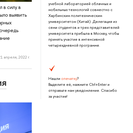
учебной лабораторией облачных и
 в силу в
мобильных технологий совместно с
ыло выявить
Харбинским политехническим
университетом (Китай). Делегация из
арных
семи студентов и трех представителей
 очередь
университета прибыла в Москву, чтобы
ание
принять участие в интенсивной
четырехдневной программе.
21 апреля, 2022 г.
ия
Нашли
опечатку
?
Выделите её, нажмите Ctrl+Enter и
отправьте нам уведомление. Спасибо
за участие!