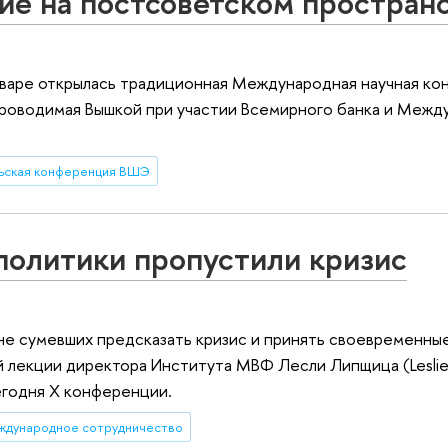
е на постсоветском простран
ьваре открылась традиционная Международная научная ко
проводимая Вышкой при участии Всемирного банка и Межд
ьская конференция ВШЭ
политики пропустили кризис
не сумевших предсказать кризис и принять своевременны
 лекции директора Института МВФ Лесли Липщица (Leslie L
егодня X конференции.
ждународное сотрудничество