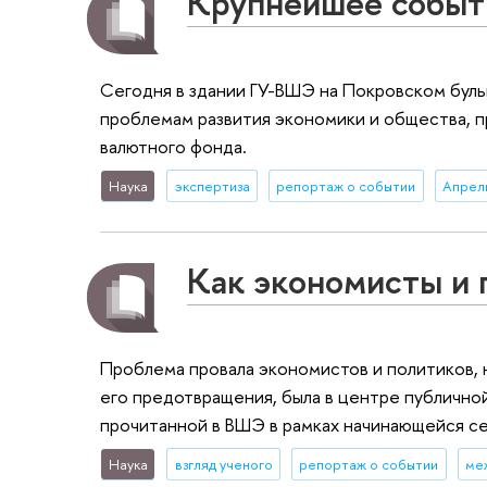
Крупнейшее событи
Сегодня в здании ГУ-ВШЭ на Покровском бул
проблемам развития экономики и общества, 
валютного фонда.
Наука
экспертиза
репортаж о событии
Апрел
Как экономисты и 
Проблема провала экономистов и политиков, 
его предотвращения, была в центре публичной
прочитанной в ВШЭ в рамках начинающейся с
Наука
взгляд ученого
репортаж о событии
ме