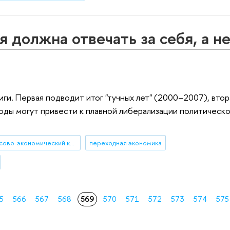
я должна отвечать за себя, а не
иги. Первая подводит итог "тучных лет" (2000–2007), вто
оды могут привести к плавной либерализации политическо
мировой финансово-экономический кризис
переходная экономика
5
566
567
568
569
570
571
572
573
574
575