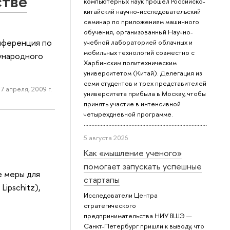
стве
компьютерных наук прошел Российско-
китайский научно-исследовательский
семинар по приложениям машинного
обучения, организованный Научно-
нференция по
учебной лабораторией облачных и
мобильных технологий совместно с
ународного
Харбинским политехническим
университетом (Китай). Делегация из
семи студентов и трех представителей
7 апреля, 2009 г.
университета прибыла в Москву, чтобы
принять участие в интенсивной
четырехдневной программе.
5 августа 2026
Как «мышление ученого»
помогает запускать успешные
е меры для
стартапы
ipschitz),
Исследователи Центра
стратегического
предпринимательства НИУ ВШЭ —
Санкт-Петербург пришли к выводу, что