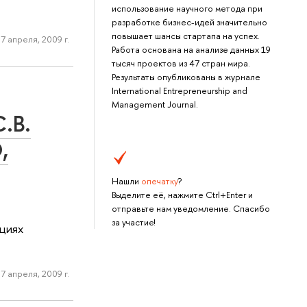
использование научного метода при
разработке бизнес-идей значительно
повышает шансы стартапа на успех.
7 апреля, 2009 г.
Работа основана на анализе данных 19
тысяч проектов из 47 стран мира.
Результаты опубликованы в журнале
International Entrepreneurship and
Management Journal.
С.В.
,
Нашли
опечатку
?
Выделите её, нажмите Ctrl+Enter и
отправьте нам уведомление. Спасибо
за участие!
нциях
7 апреля, 2009 г.