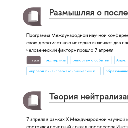
Размышляя о посл
Программа Международной научной конферен
свою десятилетнюю историю включает два пле
человеческий фактор» прошло 7 апреля.
Наука
экспертиза
репортаж о событии
Апрел
мировой финансово-экономический кризис
образовани
Теория нейтрализа
7 апреля в рамках X Международной научной
состоялся почетный доклад профессора Инст