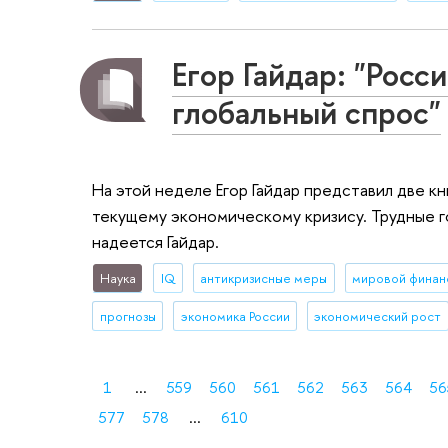
Егор Гайдар: "Росси
глобальный спрос"
На этой неделе Егор Гайдар представил две кн
текущему экономическому кризису. Трудные г
надеется Гайдар.
Наука
IQ
антикризисные меры
прогнозы
экономика России
экономический рост
1
...
559
560
561
562
563
564
56
577
578
...
610