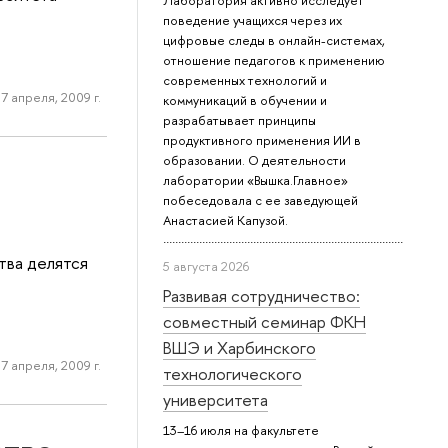
Лаборатория активно исследует
поведение учащихся через их
цифровые следы в онлайн-системах,
отношение педагогов к применению
современных технологий и
7 апреля, 2009 г.
коммуникаций в обучении и
разрабатывает принципы
продуктивного применения ИИ в
образовании. О деятельности
лаборатории «Вышка.Главное»
побеседовала с ее заведующей
Анастасией Капузой.
тва делятся
5 августа 2026
Развивая сотрудничество:
совместный семинар ФКН
ВШЭ и Харбинского
7 апреля, 2009 г.
технологического
университета
13–16 июля на факультете