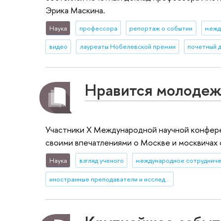
Эрика Маскина.
Наука
профессора
репортаж о событии
межд
видео
лауреаты Нобелевской премии
почетный 
Нравится молодежь
Участники X Международной научной конфере
своими впечатлениями о Москве и москвичах
Наука
взгляд ученого
международное сотруднич
иностранные преподаватели и исследователи