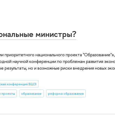
иональные министры?
ии приоритетного национального проекта "Образование"»,
родной научной конференции по проблемам развития экон
е результаты, но и возможные риски внедрения новых эк
ская конференция ВШЭ
е проекты
образование
реформа образования