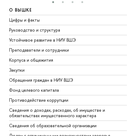
О ВЫШКЕ
Цифры и факты
Л
Руководство и структура
Д
Устойчивое развитие в НИУ ВШЭ
О
Преподаватели и сотрудники
П
Корпуса и общежития
В
Закупки
П
Обращения граждан в НИУ ВШЭ
А
Фонд целевого капитала
Д
Противодействие коррупции
Ц
Сведения о доходах, расходах, об имуществе и
Б
обязательствах имущественного характера
О
Сведения об образовательной организации
О
Людям с ограниченными возможностями здоровья