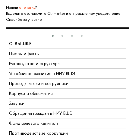
Нашли
опечатку
?
Выделите её, нажмите Ctrl+Enter и отправьте нам уведомление.
Спасибо за участие!
О ВЫШКЕ
Цифры и факты
Л
Руководство и структура
Д
Устойчивое развитие в НИУ ВШЭ
О
Преподаватели и сотрудники
П
Корпуса и общежития
В
Закупки
П
Обращения граждан в НИУ ВШЭ
А
Фонд целевого капитала
Д
Противодействие коррупции
Ц