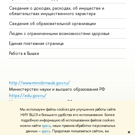
Сведения о доходах, расходах, об имуществе и
Б
обязательствах имущественного характера
О
Сведения об образовательной организации
О
Людям с ограниченными возможностями здоровья
Единая платежная страница
Работа в Вышке
http://www.minobrnauki.gov.ru/
Министерство науки и высшего образования РФ
https://edu.gov.ru/
Министерство просвещения РФ
https://elearning.hse.ru/mooc
Мы используем файлы cookies для улучшения работы сайта
Массовые открытые онлайн-курсы
НИУ ВШЭ и большего удобства его использования. Более
подробную информацию об использовании файлов cookies
можно найти
здесь
, наши правила обработки персональных
данных –
здесь
. Продолжая пользоваться сайтом, вы
✖
© НИУ ВШЭ 1993–2026
Адреса и контакты
Условия