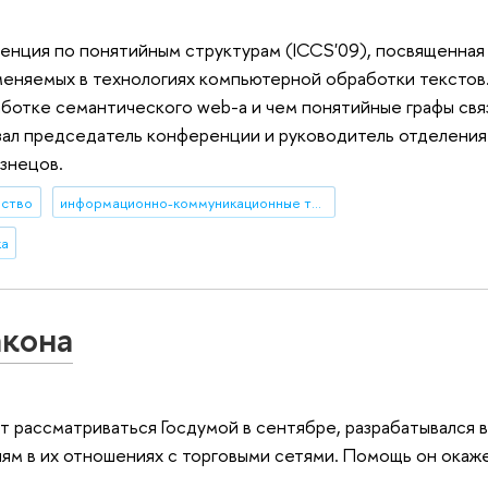
ренция по понятийным структурам (ICCS'09), посвященная
няемых в технологиях компьютерной обработки текстов.
аботке семантического web-а и чем понятийные графы свя
зал председатель конференции и руководитель отделения
знецов.
ество
информационно-коммуникационные технологии
ка
акона
ет рассматриваться Госдумой в сентябре, разрабатывался 
ям в их отношениях с торговыми сетями. Помощь он окаже