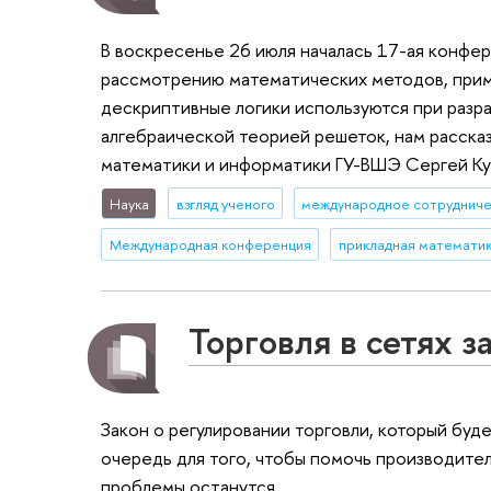
В воскресенье 26 июля началась 17-ая конфе
рассмотрению математических методов, приме
дескриптивные логики используются при разр
алгебраической теорией решеток, нам расска
математики и информатики ГУ-ВШЭ Сергей Ку
Наука
взгляд ученого
международное сотруднич
Международная конференция
прикладная математи
Торговля в сетях з
Закон о регулировании торговли, который буд
очередь для того, чтобы помочь производител
проблемы останутся.