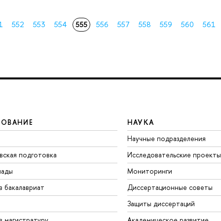
1
552
553
554
555
556
557
558
559
560
561
ЗОВАНИЕ
НАУКА
Научные подразделения
вская подготовка
Исследовательские проекты
иады
Мониторинги
в бакалавриат
Диссертационные советы
Защиты диссертаций
в магистратуру
Академическое развитие