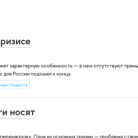
кризисе
ет характерную особенность — в нем отсутствуют прям
ис для России подошел к концу.
фицит бюджета
ги носят
еренагрузку. Одна из основных причин — проблема стар