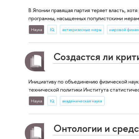
В Японии правящая партия теряет власть, хотя
программы, насыщенных популистскими мерам
Наука
IQ
антикризисные меры
Создастся ли крит
Инициативу по объединению физической наук
технической политики Института статистичес
Наука
IQ
академическая наука
Онтологии и средс