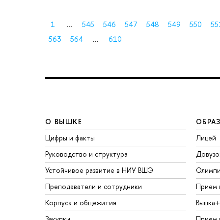
1
...
545
546
547
548
549
550
55
563
564
...
610
О ВЫШКЕ
ОБРА
Цифры и факты
Лицей
Руководство и структура
Довузо
Устойчивое развитие в НИУ ВШЭ
Олимп
Преподаватели и сотрудники
Прием 
Корпуса и общежития
Вышка+
Закупки
Прием 