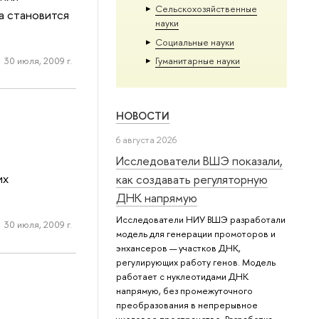
Сельскохозяйственные
та становится
науки
Социальные науки
30 июля, 2009 г.
Гуманитарные науки
НОВОСТИ
6 августа 2026
Исследователи ВШЭ показали,
их
как создавать регуляторную
ДНК напрямую
Исследователи НИУ ВШЭ разработали
30 июля, 2009 г.
модель для генерации промоторов и
энхансеров — участков ДНК,
регулирующих работу генов. Модель
работает с нуклеотидами ДНК
напрямую, без промежуточного
преобразования в непрерывное