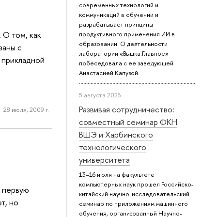
современных технологий и
коммуникаций в обучении и
разрабатывает принципы
 О том, как
продуктивного применения ИИ в
образовании. О деятельности
заны с
лаборатории «Вышка.Главное»
 прикладной
побеседовала с ее заведующей
Анастасией Капузой.
5 августа 2026
Развивая сотрудничество:
28 июля, 2009 г.
совместный семинар ФКН
ВШЭ и Харбинского
технологического
университета
13–16 июля на факультете
компьютерных наук прошел Российско-
в первую
китайский научно-исследовательский
т, но
семинар по приложениям машинного
обучения, организованный Научно-