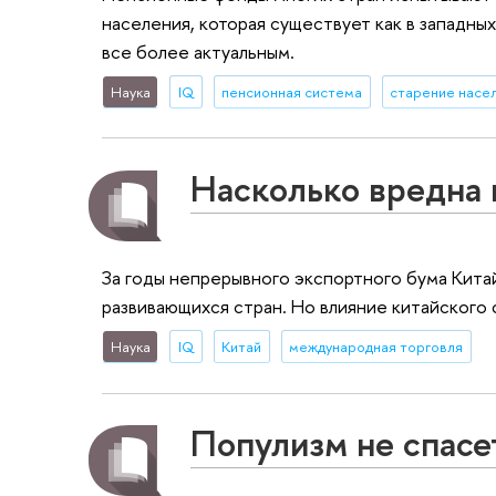
населения, которая существует как в западных
все более актуальным.
Наука
IQ
пенсионная система
старение насе
Насколько вредна 
За годы непрерывного экспортного бума Кита
развивающихся стран. Но влияние китайского 
Наука
IQ
Китай
международная торговля
Популизм не спасе