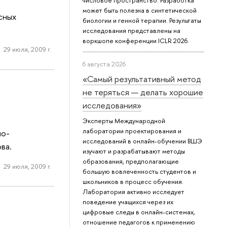
числовое пространство. Разработка
может быть полезна в синтетической
сных
биологии и генной терапии. Результаты
исследования представлены на
воркшопе конференции ICLR 2026.
29 июля, 2009 г.
6 августа 2026
«Самый результативный метод
не теряться — делать хорошие
исследования»
Эксперты Международной
лаборатории проектирования и
но-
исследований в онлайн-обучении ВШЭ
ва.
изучают и разрабатывают методы
образования, предполагающие
29 июля, 2009 г.
большую вовлеченность студентов и
школьников в процесс обучения.
Лаборатория активно исследует
поведение учащихся через их
цифровые следы в онлайн-системах,
отношение педагогов к применению