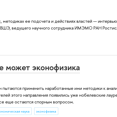
, методиках ее подсчета и действиях властей — интервь
У-ВШЭ, ведущего научного сотрудника ИМЭМО РАН Ростис
не может эконофизика
н пытаются применить наработанные ими методики к анал
лей этого направления появились уже нобелевские лауре
все еще остаются спорным вопросом.
ономическая наука
эконофизика