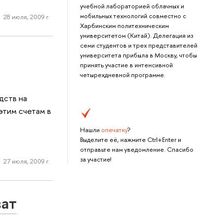
учебной лабораторией облачных и
мобильных технологий совместно с
28 июля, 2009 г.
Харбинским политехническим
университетом (Китай). Делегация из
семи студентов и трех представителей
университета прибыла в Москву, чтобы
принять участие в интенсивной
четырехдневной программе.
дств на
 этим счетам в
Нашли
опечатку
?
Выделите её, нажмите Ctrl+Enter и
отправьте нам уведомление. Спасибо
за участие!
27 июля, 2009 г.
ват