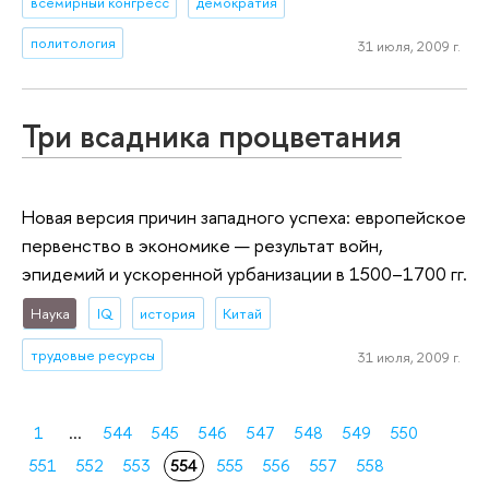
всемирный конгресс
демократия
политология
31 июля, 2009 г.
Три всадника процветания
Новая версия причин западного успеха: европейское
первенство в экономике — результат войн,
эпидемий и ускоренной урбанизации в 1500–1700 гг.
Наука
IQ
история
Китай
трудовые ресурсы
31 июля, 2009 г.
1
...
544
545
546
547
548
549
550
551
552
553
554
555
556
557
558