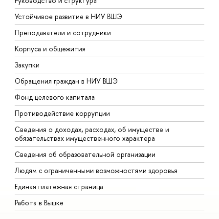
Руководство и структура
Д
Устойчивое развитие в НИУ ВШЭ
О
Преподаватели и сотрудники
П
Корпуса и общежития
В
Закупки
П
Обращения граждан в НИУ ВШЭ
А
Фонд целевого капитала
Д
Противодействие коррупции
Ц
Сведения о доходах, расходах, об имуществе и
Б
обязательствах имущественного характера
О
Сведения об образовательной организации
О
Людям с ограниченными возможностями здоровья
Единая платежная страница
Работа в Вышке