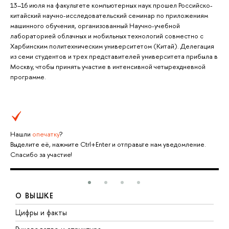
13–16 июля на факультете компьютерных наук прошел Российско-
китайский научно-исследовательский семинар по приложениям
машинного обучения, организованный Научно-учебной
лабораторией облачных и мобильных технологий совместно с
Харбинским политехническим университетом (Китай). Делегация
из семи студентов и трех представителей университета прибыла в
Москву, чтобы принять участие в интенсивной четырехдневной
программе.
Нашли
опечатку
?
Выделите её, нажмите Ctrl+Enter и отправьте нам уведомление.
Спасибо за участие!
О ВЫШКЕ
Цифры и факты
Л