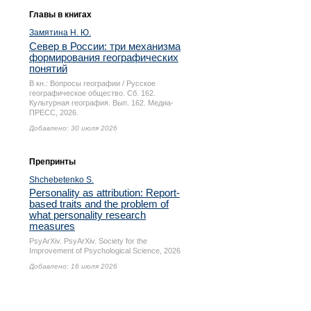
Главы в книгах
Замятина Н. Ю.
Север в России: три механизма
формирования географических
понятий
В кн.: Вопросы географии / Русское
географическое общество. Сб. 162.
Культурная география. Вып. 162. Медиа-
ПРЕСС, 2026.
Добавлено: 30 июля 2026
Препринты
Shchebetenko S.
Personality as attribution: Report-
based traits and the problem of
what personality research
measures
PsyArXiv. PsyArXiv. Society for the
Improvement of Psychological Science, 2026
Добавлено: 16 июля 2026