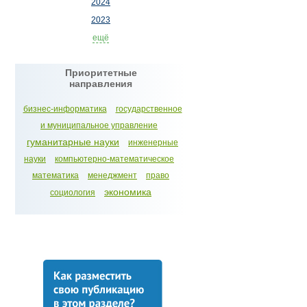
2024
2023
ещё
Приоритетные
направления
бизнес-информатика
государственное
и муниципальное управление
гуманитарные науки
инженерные
науки
компьютерно-математическое
математика
менеджмент
право
экономика
социология