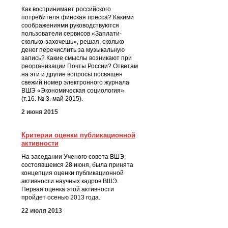
Как воспринимает российского
потребителя финская пресса? Какими
соображениями руководствуются
пользователи сервисов «Заплати-
сколько-захочешь», решая, сколько
денег перечислить за музыкальную
запись? Какие смыслы возникают при
реорганизации Почты России? Ответам
на эти и другие вопросы посвящен
свежий номер электронного журнала
ВШЭ «Экономическая социология»
(т.16. № 3. май 2015).
2 июня 2015
Критерии оценки публикационной
активности
На заседании Ученого совета ВШЭ,
состоявшемся 28 июня, была принята
концепция оценки публикационной
активности научных кадров ВШЭ.
Первая оценка этой активности
пройдет осенью 2013 года.
22 июля 2013