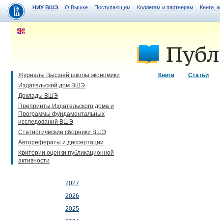
НИУ ВШЭ
О Вышке
Поступающим
Коллегам и партнерам
Книги, 
Журналы Высшей школы экономики
Книги
Статьи
Издательский дом ВШЭ
Доклады ВШЭ
Препринты Издательского дома и
Программы фундаментальных
исследований ВШЭ
Статистические сборники ВШЭ
Авторефераты и диссертации
Критерии оценки публикационной
активности
2027
2026
2025