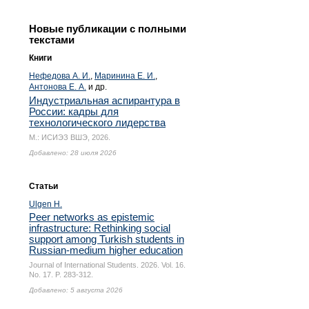
Новые публикации с полными
текстами
Книги
Нефедова А. И.
,
Маринина Е. И.
,
Антонова Е. А.
и др.
Индустриальная аспирантура в
России: кадры для
технологического лидерства
М.: ИСИЭЗ ВШЭ, 2026.
Добавлено: 28 июля 2026
Статьи
Ulgen H.
Peer networks as epistemic
infrastructure: Rethinking social
support among Turkish students in
Russian-medium higher education
Journal of International Students. 2026. Vol. 16.
No. 17.
P. 283-312.
Добавлено: 5 августа 2026