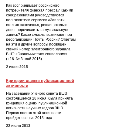
Как воспринимает российского
потребителя финская пресса? Какими
соображениями руководствуются
пользователи сервисов «Заплати-
сколько-захочешь», решая, сколько
денег перечислить за музыкальную
запись? Какие смыслы возникают при
реорганизации Почты России? Ответам
на эти и другие вопросы посвящен
свежий номер электронного журнала
ВШЭ «Экономическая социология»
(т.16. № 3. май 2015).
2 июня 2015
Критерии оценки публикационной
активности
На заседании Ученого совета ВШЭ,
состоявшемся 28 июня, была принята
концепция оценки публикационной
активности научных кадров ВШЭ.
Первая оценка этой активности
пройдет осенью 2013 года.
22 июля 2013