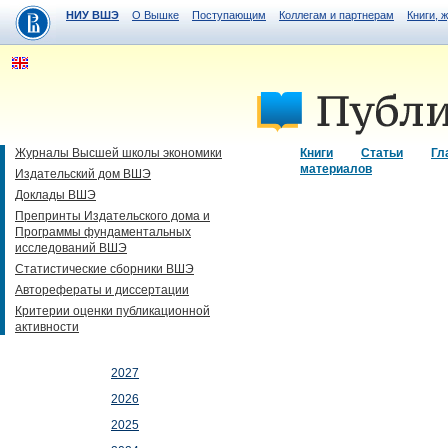
НИУ ВШЭ
О Вышке
Поступающим
Коллегам и партнерам
Книги, 
Журналы Высшей школы экономики
Книги
Статьи
Гл
материалов
Издательский дом ВШЭ
Доклады ВШЭ
Препринты Издательского дома и
Программы фундаментальных
исследований ВШЭ
Статистические сборники ВШЭ
Авторефераты и диссертации
Критерии оценки публикационной
активности
2027
2026
2025