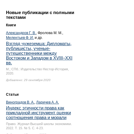
Новые публикации с полными
текстами
Книги
Александров Г. В.
, Фролова М. М.,
Мелентьев Ф. И.
и др.
Взгляд чужеземца: Дипломаты,
публицисты, ученые-
путешественники между
Востоком и Западом в XVIII–XXI
вв.
М.; СПб.: Издательство Нестор-История,
2020.
Добавлено: 29 сентября 2020
Статьи
Виноградов В. А.
,
Ларичев А. А.
Индекс этичности права как
прикладной инструмент оценки
соотношения права и морали
Право. Журнал Высшей школы экономики.
2022. Т. 15. № 5.
С. 4-23.