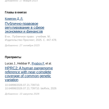
Добавлено: 17 января 2023
Главы в книгах
Комягин Д. Л.
Публично-правовое
регулирование в сфере
экономики и финансов
В кн.: Публичное право : учебник. М.:
Издательство Проспект, 2025.
С. 447-478.
Добавлено: 27 октября 2025
Препринты
Lucas J., Hebbar P.,
Ryabov F.
et al.
HPRC2: A human pangenome
reference with near-complete
coverage of common genetic
variation
10.64898/2026.07.21.739710.
10.64898/2026.07.21.739710. bioRxiv, 2026
Добавлено: 10 августа 2026