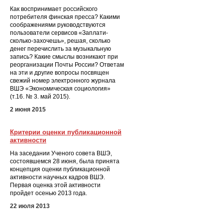
Как воспринимает российского
потребителя финская пресса? Какими
соображениями руководствуются
пользователи сервисов «Заплати-
сколько-захочешь», решая, сколько
денег перечислить за музыкальную
запись? Какие смыслы возникают при
реорганизации Почты России? Ответам
на эти и другие вопросы посвящен
свежий номер электронного журнала
ВШЭ «Экономическая социология»
(т.16. № 3. май 2015).
2 июня 2015
Критерии оценки публикационной
активности
На заседании Ученого совета ВШЭ,
состоявшемся 28 июня, была принята
концепция оценки публикационной
активности научных кадров ВШЭ.
Первая оценка этой активности
пройдет осенью 2013 года.
22 июля 2013