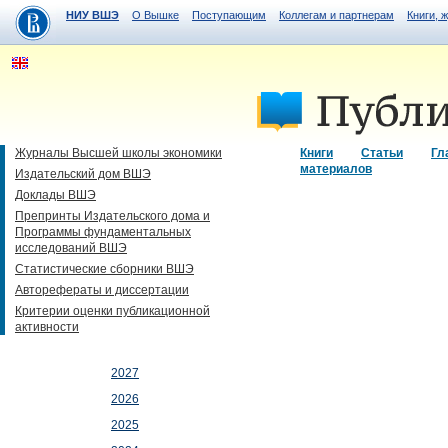
НИУ ВШЭ
О Вышке
Поступающим
Коллегам и партнерам
Книги, 
Журналы Высшей школы экономики
Книги
Статьи
Гл
материалов
Издательский дом ВШЭ
Доклады ВШЭ
Препринты Издательского дома и
Программы фундаментальных
исследований ВШЭ
Статистические сборники ВШЭ
Авторефераты и диссертации
Критерии оценки публикационной
активности
2027
2026
2025