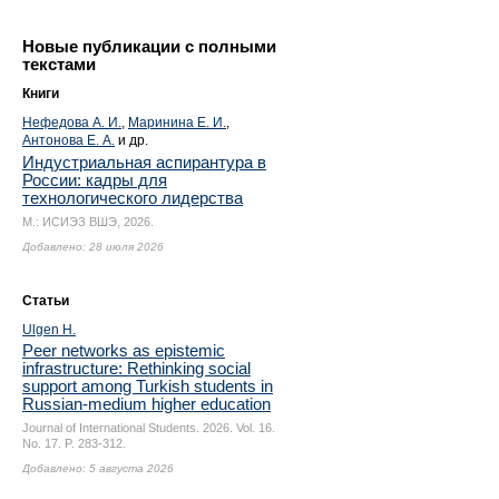
Новые публикации с полными
текстами
Книги
Нефедова А. И.
,
Маринина Е. И.
,
Антонова Е. А.
и др.
Индустриальная аспирантура в
России: кадры для
технологического лидерства
М.: ИСИЭЗ ВШЭ, 2026.
Добавлено: 28 июля 2026
Статьи
Ulgen H.
Peer networks as epistemic
infrastructure: Rethinking social
support among Turkish students in
Russian-medium higher education
Journal of International Students. 2026. Vol. 16.
No. 17.
P. 283-312.
Добавлено: 5 августа 2026