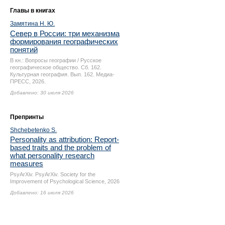
Главы в книгах
Замятина Н. Ю.
Север в России: три механизма
формирования географических
понятий
В кн.: Вопросы географии / Русское
географическое общество. Сб. 162.
Культурная география. Вып. 162. Медиа-
ПРЕСС, 2026.
Добавлено: 30 июля 2026
Препринты
Shchebetenko S.
Personality as attribution: Report-
based traits and the problem of
what personality research
measures
PsyArXiv. PsyArXiv. Society for the
Improvement of Psychological Science, 2026
Добавлено: 16 июля 2026