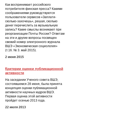
Как воспринимает российского
потребителя финская пресса? Какими
соображениями руководствуются
пользователи сервисов «Заплати-
сколько-захочешь», решая, сколько
денег перечислить за музыкальную
запись? Какие смыслы возникают при
реорганизации Почты России? Ответам
на эти и другие вопросы посвящен
свежий номер электронного журнала
ВШЭ «Экономическая социология»
(т.16. № 3. май 2015).
2 июня 2015
Критерии оценки публикационной
активности
На заседании Ученого совета ВШЭ,
состоявшемся 28 июня, была принята
концепция оценки публикационной
активности научных кадров ВШЭ.
Первая оценка этой активности
пройдет осенью 2013 года.
22 июля 2013