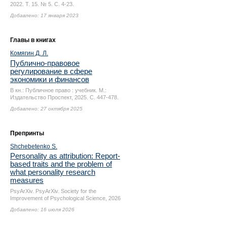
2022. Т. 15. № 5.
С. 4-23.
Добавлено: 17 января 2023
Главы в книгах
Комягин Д. Л.
Публично-правовое
регулирование в сфере
экономики и финансов
В кн.: Публичное право : учебник. М.:
Издательство Проспект, 2025.
С. 447-478.
Добавлено: 27 октября 2025
Препринты
Shchebetenko S.
Personality as attribution: Report-
based traits and the problem of
what personality research
measures
PsyArXiv. PsyArXiv. Society for the
Improvement of Psychological Science, 2026
Добавлено: 16 июля 2026