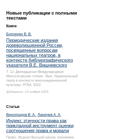
Новые публикации с полными
текстами
Книги
Борзенко В. В.
Периодические издания
дореволюционной России,
посвященные вопросам
национальных театров, в
контексте библиографического
указателя В.Е. Вишневского
Т. 12: Двенадцатые Международные
Михоэлсовские чтения.. Вып. Национальный
театр в контексте многонациональной
культуры. РГБИ, 2022.
Добавлено: 15 ноября 2023
Статьи
Виноградов В. А.
,
Ларичев А. А.
Индекс этичности права как
прикладной инструмент оценки
соотношения права и морали
Право. Журнал Высшей школы экономики.