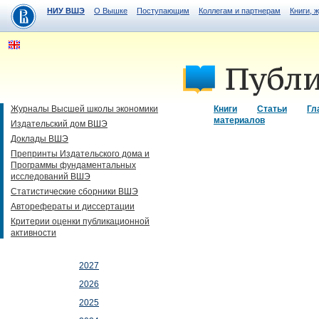
НИУ ВШЭ
О Вышке
Поступающим
Коллегам и партнерам
Книги, 
Журналы Высшей школы экономики
Книги
Статьи
Гл
материалов
Издательский дом ВШЭ
Доклады ВШЭ
Препринты Издательского дома и
Программы фундаментальных
исследований ВШЭ
Статистические сборники ВШЭ
Авторефераты и диссертации
Критерии оценки публикационной
активности
2027
2026
2025