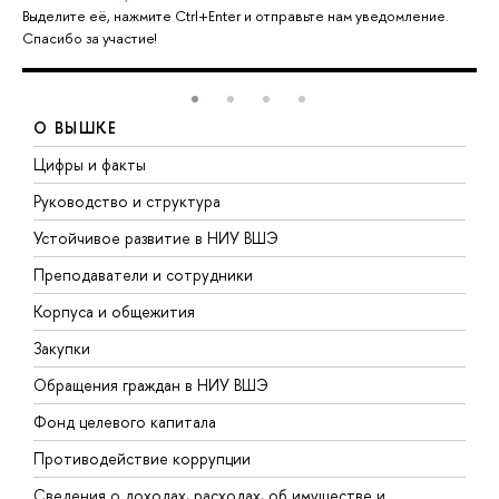
Выделите её, нажмите Ctrl+Enter и отправьте нам уведомление.
Спасибо за участие!
О ВЫШКЕ
Цифры и факты
Л
Руководство и структура
Д
Устойчивое развитие в НИУ ВШЭ
О
Преподаватели и сотрудники
П
Корпуса и общежития
В
Закупки
П
Обращения граждан в НИУ ВШЭ
А
Фонд целевого капитала
Д
Противодействие коррупции
Ц
Сведения о доходах, расходах, об имуществе и
Б