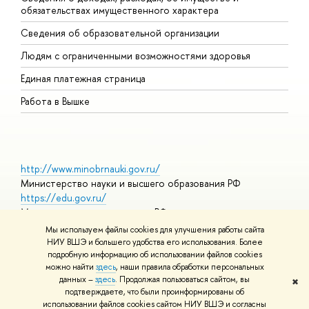
обязательствах имущественного характера
О
Сведения об образовательной организации
О
Людям с ограниченными возможностями здоровья
Единая платежная страница
Работа в Вышке
http://www.minobrnauki.gov.ru/
Министерство науки и высшего образования РФ
https://edu.gov.ru/
Министерство просвещения РФ
https://elearning.hse.ru/mooc
Мы используем файлы cookies для улучшения работы сайта
Массовые открытые онлайн-курсы
НИУ ВШЭ и большего удобства его использования. Более
подробную информацию об использовании файлов cookies
можно найти
здесь
, наши правила обработки персональных
данных –
здесь
. Продолжая пользоваться сайтом, вы
✖
© НИУ ВШЭ 1993–2026
Адреса и контакты
Условия
подтверждаете, что были проинформированы об
использования материалов
Политика конфиденциальности
Карта
использовании файлов cookies сайтом НИУ ВШЭ и согласны