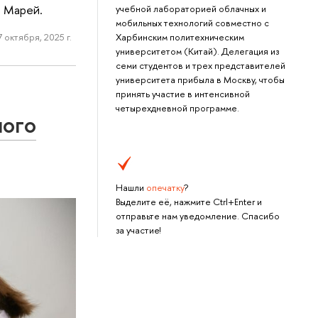
р Марей.
учебной лабораторией облачных и
мобильных технологий совместно с
Харбинским политехническим
7 октября, 2025 г.
университетом (Китай). Делегация из
семи студентов и трех представителей
университета прибыла в Москву, чтобы
принять участие в интенсивной
четырехдневной программе.
ного
Нашли
опечатку
?
Выделите её, нажмите Ctrl+Enter и
отправьте нам уведомление. Спасибо
за участие!