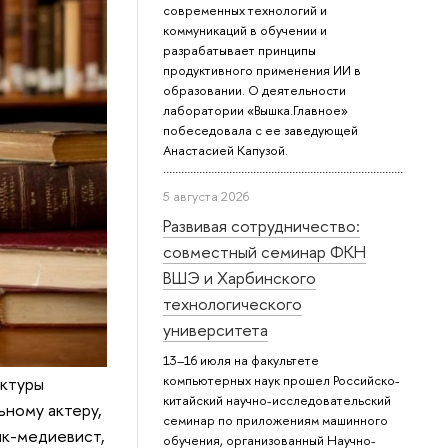
современных технологий и
коммуникаций в обучении и
разрабатывает принципы
продуктивного применения ИИ в
образовании. О деятельности
лаборатории «Вышка.Главное»
побеседовала с ее заведующей
Анастасией Капузой.
5 августа 2026
Развивая сотрудничество:
совместный семинар ФКН
ВШЭ и Харбинского
технологического
университета
13–16 июля на факультете
компьютерных наук прошел Российско-
актуры
китайский научно-исследовательский
ьному актеру,
семинар по приложениям машинного
ик-медиевист,
обучения, организованный Научно-