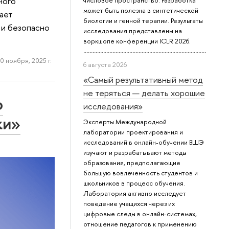
ного
числовое пространство. Разработка
может быть полезна в синтетической
ает
биологии и генной терапии. Результаты
 и безопасно
исследования представлены на
воркшопе конференции ICLR 2026.
0 ноября, 2025 г.
6 августа 2026
«Самый результативный метод
не теряться — делать хорошие
о
исследования»
ки»
Эксперты Международной
лаборатории проектирования и
исследований в онлайн-обучении ВШЭ
изучают и разрабатывают методы
образования, предполагающие
большую вовлеченность студентов и
школьников в процесс обучения.
Лаборатория активно исследует
поведение учащихся через их
цифровые следы в онлайн-системах,
отношение педагогов к применению