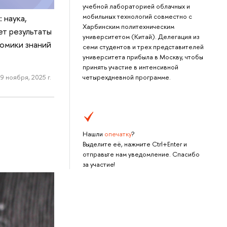
учебной лабораторией облачных и
мобильных технологий совместно с
 наука,
Харбинским политехническим
ет результаты
университетом (Китай). Делегация из
омики знаний
семи студентов и трех представителей
университета прибыла в Москву, чтобы
принять участие в интенсивной
9 ноября, 2025 г.
четырехдневной программе.
Нашли
опечатку
?
Выделите её, нажмите Ctrl+Enter и
отправьте нам уведомление. Спасибо
за участие!