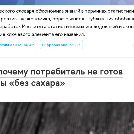
ского словаря «Экономика знаний в терминах статистики:
 креативная экономика, образование». Публикация обобща
зработок Института статистических исследований и экон
е ключевого элемента его названия.
ативная экономика
цифровая экономика
1
почему потребитель не готов
ты «без сахара»