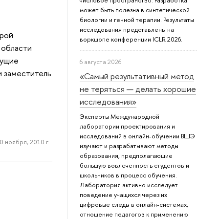
числовое пространство. Разработка
может быть полезна в синтетической
биологии и генной терапии. Результаты
исследования представлены на
орой
воркшопе конференции ICLR 2026.
 области
дущие
6 августа 2026
и заместитель
«Самый результативный метод
не теряться — делать хорошие
исследования»
Эксперты Международной
лаборатории проектирования и
исследований в онлайн-обучении ВШЭ
0 ноября, 2010 г.
изучают и разрабатывают методы
образования, предполагающие
большую вовлеченность студентов и
школьников в процесс обучения.
Лаборатория активно исследует
поведение учащихся через их
цифровые следы в онлайн-системах,
отношение педагогов к применению