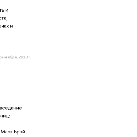
ть и
та,
ачах и
сентября, 2010 г.
заседание
ниц:
 Марк Брэй.