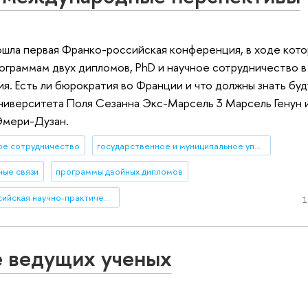
ошла первая Франко-российская конференция, в ходе кот
ограммам двух дипломов, PhD и научное сотрудничество в
я. Есть ли бюрократия во Франции и что должны знать бу
ниверситета Поля Сезанна Экс-Марсель 3 Марсель Генун 
Эмери-Дузан.
ое сотрудничество
государственное и муниципальное управление
ые связи
программы двойных дипломов
Франко-российская научно-практическая конференции «Экономика, политика, общество: новые вызовы, новые возможности»
1
 ведущих ученых