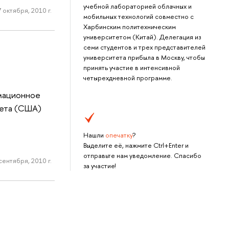
учебной лабораторией облачных и
 октября, 2010 г.
мобильных технологий совместно с
Харбинским политехническим
университетом (Китай). Делегация из
семи студентов и трех представителей
университета прибыла в Москву, чтобы
принять участие в интенсивной
четырехдневной программе.
рмационное
тета (США)
Нашли
опечатку
?
Выделите её, нажмите Ctrl+Enter и
отправьте нам уведомление. Спасибо
сентября, 2010 г.
за участие!