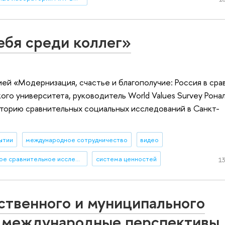
ебя среди коллег»
ией «Модернизация, счастье и благополучие: Россия в ср
о университета, руководитель World Values Survey Ронал
торию сравнительных социальных исследований в Санкт-
ытии
международное сотрудничество
видео
межстрановое сравнительное исследование
система ценностей
13
ственного и муниципального
е международные перспективы