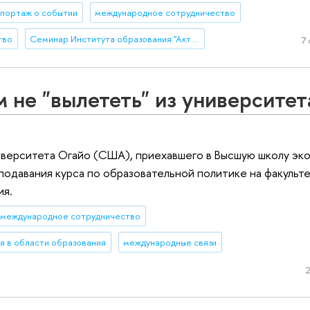
портаж о событии
международное сотрудничество
тво
Семинар Института образования "Актуальные исследования и разработки в области образования"
7 
 не "вылететь" из университет
иверситета Огайо (США), приехавшего в Высшую школу эк
одавания курса по образовательной политике на факульт
ия.
международное сотрудничество
я в области образования
международные связи
2