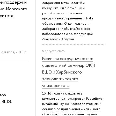
вой поддержки
современных технологий и
коммуникаций в обучении и
Нью-Йоркского
разрабатывает принципы
ситета
продуктивного применения ИИ в
образовании. О деятельности
лаборатории «Вышка.Главное»
побеседовала с ее заведующей
Анастасией Капузой.
5 августа 2026
 октября, 2010 г.
Развивая сотрудничество:
совместный семинар ФКН
ВШЭ и Харбинского
технологического
университета
13–16 июля на факультете
тов
компьютерных наук прошел Российско-
У-ВШЭ.
китайский научно-исследовательский
семинар по приложениям машинного
обучения, организованный Научно-