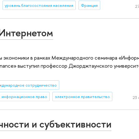
уровень благосостояния населения
Франция
27
 Интернетом
олы экономики в рамках Международного семинара «Инфо
vernance» выступил профессор Джорджтаунского универси
ждународное сотрудничество
информационное право
электронное правительство
23 
чности и субъективности