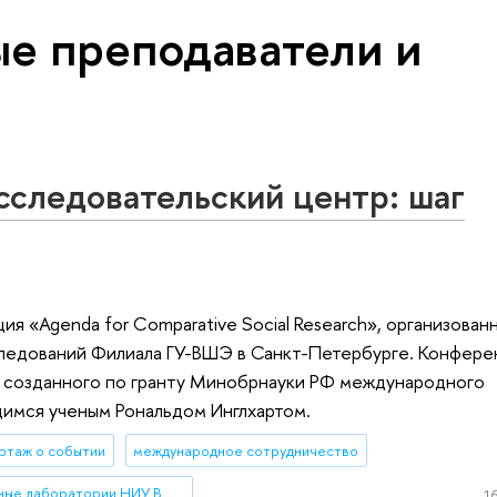
ые преподаватели и
следовательский центр: шаг
 «Agenda for Comparative Social Research», организован
ледований Филиала ГУ-ВШЭ в Санкт-Петербурге. Конфере
 созданного по гранту Минобрнауки РФ международного
щимся ученым Рональдом Инглхартом.
ртаж о событии
международное сотрудничество
международные лаборатории НИУ ВШЭ
16