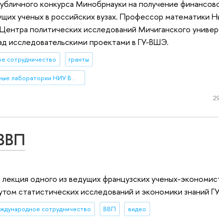
 публичного конкурса Минобрнауки на получение финансо
ущих ученых в российских вузах. Профессор математики 
Центра политических исследований Мичиганского универ
над исследовательскими проектами в ГУ-ВШЭ.
е сотрудничество
гранты
международные лаборатории НИУ ВШЭ
29
 ВВП
 лекция одного из ведущих французских ученых-экономис
утом статистических исследований и экономики знаний Г
ждународное сотрудничество
ВВП
видео