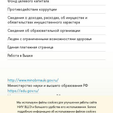
Фонд целевого капитала
Д
Противодействие коррупции
Ц
Сведения о доходах, расходах, об имуществе и
Б
обязательствах имущественного характера
О
Сведения об образовательной организации
О
Людям с ограниченными возможностями здоровья
Единая платежная страница
Работа в Вышке
http://www.minobrnauki.gov.ru/
Министерство науки и высшего образования РФ
https://edu.gov.ru/
Министерство просвещения РФ
https://elearning.hse.ru/mooc
Мы используем файлы cookies для улучшения работы сайта
Массовые открытые онлайн-курсы
НИУ ВШЭ и большего удобства его использования. Более
подробную информацию об использовании файлов cookies