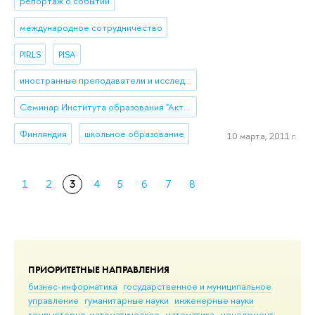
репортаж о событии
международное сотрудничество
PIRLS
PISA
иностранные преподаватели и исследователи
Семинар Института образования "Актуальные исследования и разработки в области образования"
Финляндия
школьное образование
10 марта, 2011 г.
1
2
3
4
5
6
7
8
ПРИОРИТЕТНЫЕ НАПРАВЛЕНИЯ
бизнес-информатика
государственное и муниципальное
управление
гуманитарные науки
инженерные науки
компьютерно-математическое
математика
менеджмент