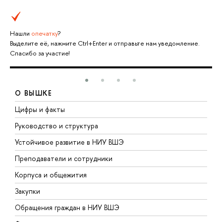
Нашли
опечатку
?
Выделите её, нажмите Ctrl+Enter и отправьте нам уведомление.
Спасибо за участие!
О ВЫШКЕ
Цифры и факты
Л
Руководство и структура
Д
Устойчивое развитие в НИУ ВШЭ
О
Преподаватели и сотрудники
П
Корпуса и общежития
В
Закупки
П
Обращения граждан в НИУ ВШЭ
А