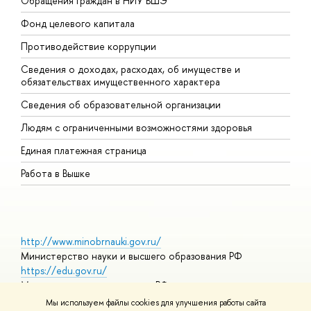
Обращения граждан в НИУ ВШЭ
А
Фонд целевого капитала
Д
Противодействие коррупции
Ц
Сведения о доходах, расходах, об имуществе и
Б
обязательствах имущественного характера
О
Сведения об образовательной организации
О
Людям с ограниченными возможностями здоровья
Единая платежная страница
Работа в Вышке
http://www.minobrnauki.gov.ru/
Министерство науки и высшего образования РФ
https://edu.gov.ru/
Министерство просвещения РФ
https://elearning.hse.ru/mooc
Мы используем файлы cookies для улучшения работы сайта