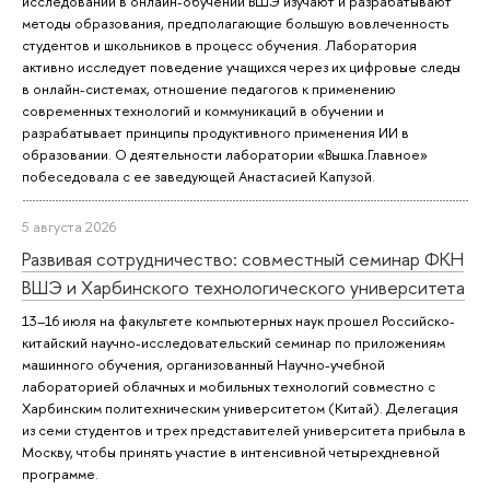
исследований в онлайн-обучении ВШЭ изучают и разрабатывают
методы образования, предполагающие большую вовлеченность
студентов и школьников в процесс обучения. Лаборатория
активно исследует поведение учащихся через их цифровые следы
в онлайн-системах, отношение педагогов к применению
современных технологий и коммуникаций в обучении и
разрабатывает принципы продуктивного применения ИИ в
образовании. О деятельности лаборатории «Вышка.Главное»
побеседовала с ее заведующей Анастасией Капузой.
5 августа 2026
Развивая сотрудничество: совместный семинар ФКН
ВШЭ и Харбинского технологического университета
13–16 июля на факультете компьютерных наук прошел Российско-
китайский научно-исследовательский семинар по приложениям
машинного обучения, организованный Научно-учебной
лабораторией облачных и мобильных технологий совместно с
Харбинским политехническим университетом (Китай). Делегация
из семи студентов и трех представителей университета прибыла в
Москву, чтобы принять участие в интенсивной четырехдневной
программе.