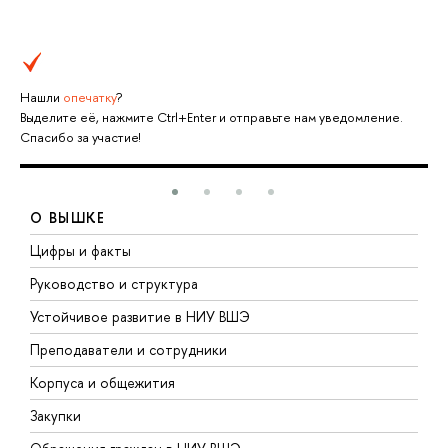
Нашли
опечатку
?
Выделите её, нажмите Ctrl+Enter и отправьте нам уведомление.
Спасибо за участие!
О ВЫШКЕ
Цифры и факты
Л
Руководство и структура
Д
Устойчивое развитие в НИУ ВШЭ
О
Преподаватели и сотрудники
П
Корпуса и общежития
В
Закупки
П