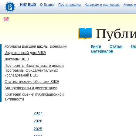
НИУ ВШЭ
О Вышке
Поступающим
Коллегам и партнерам
Книги, 
Журналы Высшей школы экономики
Книги
Статьи
Гл
материалов
Издательский дом ВШЭ
Доклады ВШЭ
Препринты Издательского дома и
Программы фундаментальных
исследований ВШЭ
Статистические сборники ВШЭ
Авторефераты и диссертации
Критерии оценки публикационной
активности
2027
2026
2025