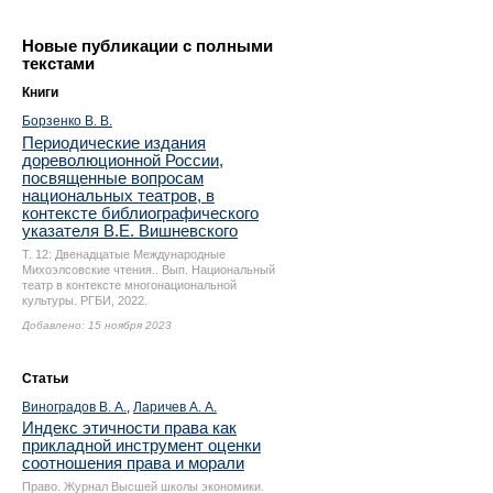
Новые публикации с полными
текстами
Книги
Борзенко В. В.
Периодические издания
дореволюционной России,
посвященные вопросам
национальных театров, в
контексте библиографического
указателя В.Е. Вишневского
Т. 12: Двенадцатые Международные
Михоэлсовские чтения.. Вып. Национальный
театр в контексте многонациональной
культуры. РГБИ, 2022.
Добавлено: 15 ноября 2023
Статьи
Виноградов В. А.
,
Ларичев А. А.
Индекс этичности права как
прикладной инструмент оценки
соотношения права и морали
Право. Журнал Высшей школы экономики.