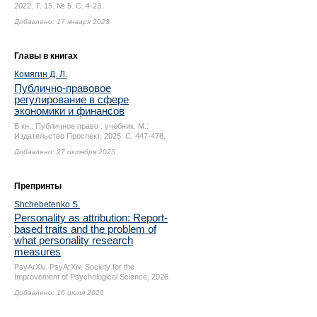
2022. Т. 15. № 5.
С. 4-23.
Добавлено: 17 января 2023
Главы в книгах
Комягин Д. Л.
Публично-правовое
регулирование в сфере
экономики и финансов
В кн.: Публичное право : учебник. М.:
Издательство Проспект, 2025.
С. 447-478.
Добавлено: 27 октября 2025
Препринты
Shchebetenko S.
Personality as attribution: Report-
based traits and the problem of
what personality research
measures
PsyArXiv. PsyArXiv. Society for the
Improvement of Psychological Science, 2026
Добавлено: 16 июля 2026