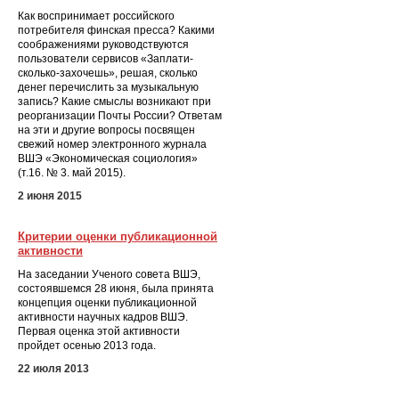
Как воспринимает российского
потребителя финская пресса? Какими
соображениями руководствуются
пользователи сервисов «Заплати-
сколько-захочешь», решая, сколько
денег перечислить за музыкальную
запись? Какие смыслы возникают при
реорганизации Почты России? Ответам
на эти и другие вопросы посвящен
свежий номер электронного журнала
ВШЭ «Экономическая социология»
(т.16. № 3. май 2015).
2 июня 2015
Критерии оценки публикационной
активности
На заседании Ученого совета ВШЭ,
состоявшемся 28 июня, была принята
концепция оценки публикационной
активности научных кадров ВШЭ.
Первая оценка этой активности
пройдет осенью 2013 года.
22 июля 2013