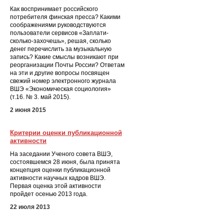
Как воспринимает российского
потребителя финская пресса? Какими
соображениями руководствуются
пользователи сервисов «Заплати-
сколько-захочешь», решая, сколько
денег перечислить за музыкальную
запись? Какие смыслы возникают при
реорганизации Почты России? Ответам
на эти и другие вопросы посвящен
свежий номер электронного журнала
ВШЭ «Экономическая социология»
(т.16. № 3. май 2015).
2 июня 2015
Критерии оценки публикационной
активности
На заседании Ученого совета ВШЭ,
состоявшемся 28 июня, была принята
концепция оценки публикационной
активности научных кадров ВШЭ.
Первая оценка этой активности
пройдет осенью 2013 года.
22 июля 2013