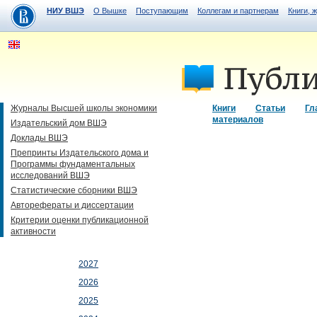
НИУ ВШЭ
О Вышке
Поступающим
Коллегам и партнерам
Книги, 
Журналы Высшей школы экономики
Книги
Статьи
Гл
материалов
Издательский дом ВШЭ
Доклады ВШЭ
Препринты Издательского дома и
Программы фундаментальных
исследований ВШЭ
Статистические сборники ВШЭ
Авторефераты и диссертации
Критерии оценки публикационной
активности
2027
2026
2025