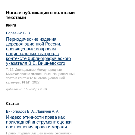
Новые публикации с полными
текстами
Книги
Борзенко В. В.
Периодические издания
дореволюционной России,
посвященные вопросам
национальных театров, в
контексте библиографического
указателя В.Е. Вишневского
Т. 12: Двенадцатые Международные
Михоэлсовские чтения.. Вып. Национальный
театр в контексте многонациональной
культуры. РГБИ, 2022.
Добавлено: 15 ноября 2023
Статьи
Виноградов В. А.
,
Ларичев А. А.
Индекс этичности права как
прикладной инструмент оценки
соотношения права и морали
Право. Журнал Высшей школы экономики.