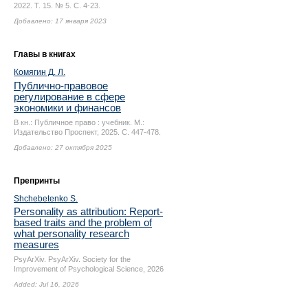
2022. Т. 15. № 5.
С. 4-23.
Добавлено: 17 января 2023
Главы в книгах
Комягин Д. Л.
Публично-правовое
регулирование в сфере
экономики и финансов
В кн.: Публичное право : учебник. М.:
Издательство Проспект, 2025.
С. 447-478.
Добавлено: 27 октября 2025
Препринты
Shchebetenko S.
Personality as attribution: Report-
based traits and the problem of
what personality research
measures
PsyArXiv. PsyArXiv. Society for the
Improvement of Psychological Science, 2026
Added: Jul 16, 2026