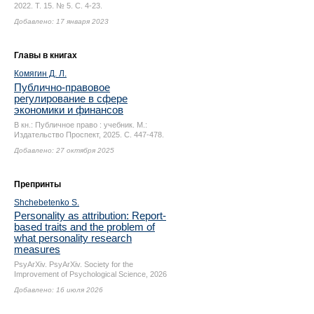
2022. Т. 15. № 5.
С. 4-23.
Добавлено: 17 января 2023
Главы в книгах
Комягин Д. Л.
Публично-правовое
регулирование в сфере
экономики и финансов
В кн.: Публичное право : учебник. М.:
Издательство Проспект, 2025.
С. 447-478.
Добавлено: 27 октября 2025
Препринты
Shchebetenko S.
Personality as attribution: Report-
based traits and the problem of
what personality research
measures
PsyArXiv. PsyArXiv. Society for the
Improvement of Psychological Science, 2026
Добавлено: 16 июля 2026