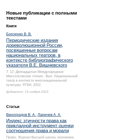
Новые публикации с полными
текстами
Книги
Борзенко В. В.
Периодические издания
дореволюционной России,
посвященные вопросам
национальных театров, в
контексте библиографического
указателя В.Е. Вишневского
Т. 12: Двенадцатые Международные
Михоэлсовские чтения.. Вып. Национальный
театр в контексте многонациональной
культуры. РГБИ, 2022.
Добавлено: 15 ноября 2023
Статьи
Виноградов В. А.
,
Ларичев А. А.
Индекс этичности права как
прикладной инструмент оценки
соотношения права и морали
Право. Журнал Высшей школы экономики.