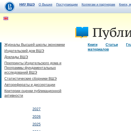
НИУ ВШЭ
О Вышке
Поступающим
Коллегам и партнерам
Книги, 
Журналы Высшей школы экономики
Книги
Статьи
Гл
материалов
Издательский дом ВШЭ
Доклады ВШЭ
Препринты Издательского дома и
Программы фундаментальных
исследований ВШЭ
Статистические сборники ВШЭ
Авторефераты и диссертации
Критерии оценки публикационной
активности
2027
2026
2025