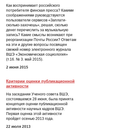
Как воспринимает российского
потребителя финская пресса? Какими
соображениями руководствуются
пользователи сервисов «Заплати-
сколько-захочешь», решая, сколько
денег перечислить за музыкальную
запись? Какие смыслы возникают при
реорганизации Почты России? Ответам
на эти и другие вопросы посвящен
свежий номер электронного журнала
ВШЭ «Экономическая социология»
(т.16. № 3. май 2015).
2 июня 2015
Критерии оценки публикационной
активности
На заседании Ученого совета ВШЭ,
состоявшемся 28 июня, была принята
концепция оценки публикационной
активности научных кадров ВШЭ.
Первая оценка этой активности
пройдет осенью 2013 года.
22 июля 2013