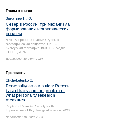
Главы в книгах
Замятина Н. Ю.
Север в России: три механизма
формирования географических
понятий
В кн.: Вопросы географии / Русское
географическое общество. Сб. 162.
Культурная география. Вып. 162. Медиа-
ПРЕСС, 2026.
Добавлено: 30 июля 2026
Препринты
Shchebetenko S.
Personality as attribution: Report-
based traits and the problem of
what personality research
measures
PsyArXiv. PsyArXiv. Society for the
Improvement of Psychological Science, 2026
Добавлено: 16 июля 2026