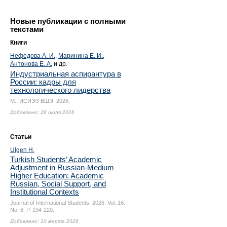
Новые публикации с полными
текстами
Книги
Нефедова А. И.
,
Маринина Е. И.
,
Антонова Е. А.
и др.
Индустриальная аспирантура в
России: кадры для
технологического лидерства
М.: ИСИЭЗ ВШЭ, 2026.
Добавлено: 28 июля 2026
Статьи
Ulgen H.
Turkish Students’ Academic
Adjustment in Russian-Medium
Higher Education: Academic
Russian, Social Support, and
Institutional Contexts
Journal of International Students. 2026. Vol. 16.
No. 8.
P. 194-220.
Добавлено: 10 марта 2026