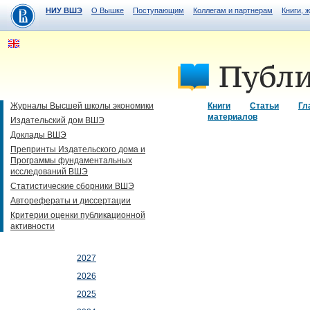
НИУ ВШЭ
О Вышке
Поступающим
Коллегам и партнерам
Книги, 
Журналы Высшей школы экономики
Книги
Статьи
Гл
материалов
Издательский дом ВШЭ
Доклады ВШЭ
Препринты Издательского дома и
Программы фундаментальных
исследований ВШЭ
Статистические сборники ВШЭ
Авторефераты и диссертации
Критерии оценки публикационной
активности
2027
2026
2025