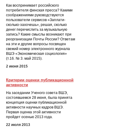
Как воспринимает российского
потребителя финская пресса? Какими
соображениями руководствуются
пользователи сервисов «Заплати-
сколько-захочешь», решая, сколько
денег перечислить за музыкальную
запись? Какие смыслы возникают при
реорганизации Почты России? Ответам
на эти и другие вопросы посвящен
свежий номер электронного журнала
ВШЭ «Экономическая социология»
(т.16. № 3. май 2015).
2 июня 2015
Критерии оценки публикационной
активности
На заседании Ученого совета ВШЭ,
состоявшемся 28 июня, была принята
концепция оценки публикационной
активности научных кадров ВШЭ.
Первая оценка этой активности
пройдет осенью 2013 года.
22 июля 2013