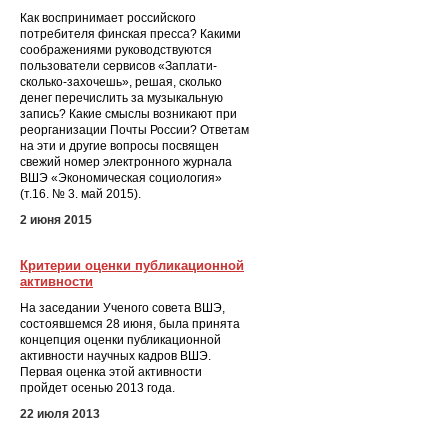
Как воспринимает российского
потребителя финская пресса? Какими
соображениями руководствуются
пользователи сервисов «Заплати-
сколько-захочешь», решая, сколько
денег перечислить за музыкальную
запись? Какие смыслы возникают при
реорганизации Почты России? Ответам
на эти и другие вопросы посвящен
свежий номер электронного журнала
ВШЭ «Экономическая социология»
(т.16. № 3. май 2015).
2 июня 2015
Критерии оценки публикационной
активности
На заседании Ученого совета ВШЭ,
состоявшемся 28 июня, была принята
концепция оценки публикационной
активности научных кадров ВШЭ.
Первая оценка этой активности
пройдет осенью 2013 года.
22 июля 2013