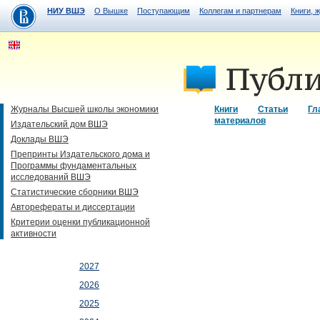
НИУ ВШЭ
О Вышке
Поступающим
Коллегам и партнерам
Книги, 
Журналы Высшей школы экономики
Книги
Статьи
Гл
материалов
Издательский дом ВШЭ
Доклады ВШЭ
Препринты Издательского дома и
Программы фундаментальных
исследований ВШЭ
Статистические сборники ВШЭ
Авторефераты и диссертации
Критерии оценки публикационной
активности
2027
2026
2025