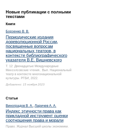
Новые публикации с полными
текстами
Книги
Борзенко В. В.
Периодические издания
дореволюционной России,
посвященные вопросам
национальных театров, в
контексте библиографического
указателя В.Е. Вишневского
Т. 12: Двенадцатые Международные
Михоэлсовские чтения.. Вып. Национальный
театр в контексте многонациональной
культуры. РГБИ, 2022.
Добавлено: 15 ноября 2023
Статьи
Виноградов В. А.
,
Ларичев А. А.
Индекс этичности права как
прикладной инструмент оценки
соотношения права и морали
Право. Журнал Высшей школы экономики.