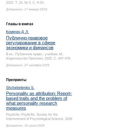
2022. Т. 15. № 5.
С. 4-23.
Добавлено: 17 января 2023
Главы в книгах
Комягин Д. Л.
Публично-правовое
регулирование в сфере
экономики и финансов
В кн.: Публичное право : учебник. М.:
Издательство Проспект, 2025.
С. 447-478.
Добавлено: 27 октября 2025
Препринты
Shchebetenko S.
Personality as attribution: Report-
based traits and the problem of
what personality research
measures
PsyArXiv. PsyArXiv. Society for the
Improvement of Psychological Science, 2026
Добавлено: 16 июля 2026